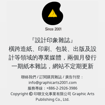
同再創輝煌世紀。 引進數位設備服務客戶 目前正隆印刷器
想，何不讓理光的辦公室成為一個最好的展示空間，向客
斷，仿冒者能夠找到並填補關鍵缺口。根據國際刑警組織
品上。有些某種類型的工業印刷也被稱為“功能性印刷”，
等等問題就是需要考慮的重點。至於透過AI生成設計的版
在楊梅廠區要發展的產品：食品包裝、生技、化妝品與外
材主力引進的「CPM快速印刷系統-高速雷射數位印刷
戶展現理光的解決方案如何協助員工們高效工作？於是開
「冠狀病毒引發了假冒醫療用品的新趨勢」之報告表示，
強調除了具有印刷或基於印刷資訊交流以外的“功能性”。
型或是直接排版生成印件，這部分技術應該發展出來已經
銷訂單全交由小森印刷機來印製。 ●透過PDC-SX的掃瞄測
機」，其主要功能特色如下：(1)最大彩色列印速度每分鐘
始推行「Live Office」，並逐漸發展出協助客戶規劃商務
僅在2020年3月的第一週，其就查獲440萬個非法藥品單
工業與功能印刷的發展趨勢 本文主要是針對工業與功能印
有些時日，相信目前也應該有不少設計師已經非常習慣使
量色調和套準，再將數據回饋給印刷機 ●飛達進紙入口導
13.6公尺；(2)卷筒最大直徑500mm；(3)最大可連續列印
空間的服務。因此從科技到人，再到空間，我們確立了
位。一個利潤豐厚的偽造、盜版和產品轉移市場，正進行
刷發展趨勢做專題報導，首先要釐清與定義工業與功能印
用。 ●圖3：Adobe Sensei GenAI的概念是從整合客戶資
軌高度自動調整，讓紙張的輸送更穩定 社會責任 環保永續
長度1,000公尺；(4)首頁輸出時間9秒；(5)最大可列印單件
「人、空間、科技」為發展核心，並且以「流程」串接這
井噴式的發展，因次業者對穩健又可自我適應安全解決方
刷的範圍，不論是在drupa 2016及2021都有提及工業印
料和內容為基礎，運用原創的設計內容與生成式AI工具應
為了打造楊梅廠區成為一個節能減碳又符合食品安全的廠
1.32公尺長度標籤；(6)解析度600×1,200dpi、圖像增強
三個部分。對應「人、空間、科技和流程」的核心，台灣
案的需求，比以往任何時候都更加緊急和迫切。 國際刑警
刷的分類與範圍，或是在專業的印刷期刊或專業報導都有
用，快速完成內容建構與設計(圖片來源 ╱ Adobe Sensei
區，紅藍彩藝公司不僅取得ISO 22000食品認證，廠內更
2,400dpi；(7)機器重量400KG；(8)適用材料有銅版紙、合
理光的服務內容分成三大體系，分別是智能文件輸出設備
組織於「仿冒品很普遍，而且正在損害品牌價值」報告中
論述到工業印刷分類與範圍。例如2016年出版的台灣印刷
GenAI網頁) ●圖4：「Canva Pro」版本提供自動版面設計
『設計印象雜誌』
配置太陽能發電系統與環保處理設備，廠外區後方再設置
成紙、銀龍、透明貼、PET等不乾膠材料；(9)支援軟體
暨周邊服務、智能空間規劃解決方案服務及智能流程規劃
強調，「三分之二無意購買假冒商品的消費者對品牌失去
白皮書，2020荷蘭出版Roadmap Printing“From the
功能，能夠根據用戶輸入的資訊自動生成各種版面樣式，
生態公園。再搭配全新引進的小森Lithrone G40 advance
Compose RIP、Wasatch RIP、Windows；(10)機器尺寸
解決方案服務。 (一)從科技面著眼╱理光提供完整的辦公
橫跨造紙、印刷、包裝、出版及設
了信任」。對於在這種新形勢下營運的品牌來說，維持消
World of Print to the Printed World”，在眾多參考資料
用戶能夠輕鬆創建專業水準的設計(圖片來源 ╱ Canva
印刷機的節能減碳設計，曾志成廠長表示：整個廠區目前
1,320×700×750mm。 「CPM快速印刷系統」是專為中小
室解決方案暨設備，其主要包含智能輸出設備、量產型數
費者的信任變得更加複雜和具有挑戰性。為了生存與進一
中，本文將採用2019由Smithers公司出版“The Future of
Pro網頁) ●圖5：HP公司設備搭載「HP PrintOS」系統，
計等領域的專業媒體，兩個月發行
能夠達到40%以上的節能減碳，對環保永續可說盡了最大
型印刷廠所設計，印刷、模切設備可以獨立作業，大幅提
位印刷設備、視通訊高效裝置、主動式服務、列印管理解
步繁榮發展，品牌必須灌輸信心，建立忠誠度，並確保客
Functional ＆ Industrial Printing to 2024(到2024年的功
該系統利用機器學習和數據分析技術能即時監測印刷過
心力。紅藍彩藝公司所力行節能減碳設備如下： (一)太陽
升作業效率、提高產能。連續式印刷，專搶小批量商標貼
決方案、設備管理系統等，同時利用創新的技術與卓越的
戶安全。安全性漏洞不僅會讓品牌損失產品收入，可能引
一期紙本雜誌，網站不定期更新
能性印刷及工業印刷展望)”，文中界定工業印刷的九大類
程，根據實際情況調整印刷參數，以確保最佳印刷效果(圖
能光電╱在廠區安裝634片的太陽能板，每年可以產生約
紙業務，加上體積小、適用多種材料、簡單上手，有效降
光學科技能力，持續贏得業內權威機構的相關獎項。 (二)
發調查和訴訟，而且也會對智慧財產和品牌聲譽造成嚴重
細分市場領域來介紹工業與功能印刷發展趨勢。九類工業
片來源 ╱ HP簡報) AI在印刷設備上的應用 一、自動調
212,000KWh的電力，二氧化碳的排放量也年減111噸。
低人力、時間成本，相當適合應用在商業印刷、標籤和包
從空間面著眼╱理光提供辦公環境中各項空間整合的解決
威脅。 考慮到充斥著假冒醫療用品、汽車零部件、玩具和
印刷分別是裝飾層壓板材印刷、玻璃製品印刷、各類促銷
聯絡我們 / 訂閱購買雜誌 / 廣告刊登：
整印刷參數 AI在印刷機中的應用透過調整印刷參數的方
(二)環保型CTP直接製機╱除了可以節省空間，也減少水電
裝等領域。 另外，全自動卷筒模切印後加工設備可與
方案，從智能溫測門禁系統、會議室空間管理系統，衍伸
化妝品的市場對健康和安全的影響，打擊仿冒商品現在成
商品的特種印刷、陶瓷製品印刷、航空航太及汽車零配件
info@graphicarts2001.com
式，極大地增強印刷效果與品質。首先，AI能夠根據不同
的營運成本。 (三)全新小森Lithrone G40 advance六色
「CPM快速印刷系統」相互配合，其主要功能特色如下：
到打造全環境智能工作空間，整合作業、科技、管理各種
為品牌所有者的當務之急也就不足為奇。如今，品牌保護
印刷、噴墨紡織品印刷、電子產品印刷、生物醫學產品印
服務專線：+886-2-2926-3986
的印刷任務和材料特性，智能地調整印刷機的參數，包括
UV印刷機＋PQA-S鷹眼品質檢測系統╱全自動換版裝置、
(1)最快直線切割速度每秒可達96公分；(2)最小的切割面積
企業訴求，協助進行數位轉型，讓企業持續創造競爭力。
市場的價值約295億美元，隨著客戶尋求更複雜、更精細
刷和3D列印。文中也預測全球工業與功能印刷平均年複合
Copyright
印聯文化事業有限公司 Graphic Arts
色彩校正、印刷速度、油墨用量等。而這樣的智能最適性
KHS-AI、PDC-SX分光式色調控制、PQA-S品質檢測裝置
約為5平方公釐；(3)最大切割壓力為750g、最大切割寬度
(三)從人與流程的角度著眼╱理光從使用者的角度出發，
的安全性解決方案，進而保護產品的真實性和品牌聲譽，
增長可達到7%，而印刷產量增加4.9%，請參見圖1。 荷蘭
Publishing Co., Ltd.
的參數設定，則需要數據端與自動化控制端的搭配才能夠
等自動化的配備，提升印刷工序的整體產能與品質。這部
為280mm；(4)最大適用材料尺寸為340mm；(5)最大一次
透過流程訪談與階段式的導入設計，作為業界第一間推出
其價值只會增加。根據Smithers Pira市場調查公司在
出版Roadmap Printing，主要是探討傳統印刷(平版、凸