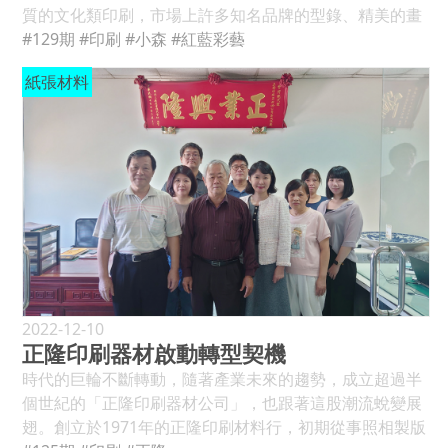
造業的AI發展背景體現在數據增長、機器學習技術提升、
質的文化類印刷，市場上許多知名品牌的型錄、精美的畫
自動化需求及面對個性化和效能的挑戰上。 在印刷業的舞
冊與包裝彩盒，有不少都是紅藍彩藝公司印製的。隨著社
#129期
#印刷
#小森
#紅藍彩藝
台上，人工智慧(AI)正悄悄地崛起，即將為這個傳統的行
會經濟的變動，數位印刷技術的崛起，商業印刷的工作逐
紙張材料
業帶來又一次的變革。隨著科技的飛速發展，AI不僅在設
漸被數位印刷取代。而即將邁入創業一甲子的紅藍彩藝公
計和生產的各個環節發揮著威力，更在提高效率、品質控
司也隨著這一波的變動，跳脫原本自己擅長的文化類印
制上展現了極為驚人的潛力。本文將探索AI如何進入印刷
刷，挑戰印刷層次比較多元的包裝印刷，期望憑藉著多年
業的各個流程，並帶動如何的變化，而這個創新技術又將
來所累積的專業經驗開啟包裝產業一片天。 一貫作業 客製
會為印刷業迎接如何嶄新的機遇。 接下來說明AI在印刷流
服務 在競爭激烈的台灣印刷市場，積極朝向創新的紅藍彩
程中各個環節的角色，將分為印前、製程、品質控制、商
藝公司，除了將包裝印刷產線納入生產主力外，也於2019
務應用，涵蓋印刷生產的各個階段。每個階段詳細闡述AI
年在台灣桃園市楊梅區設立了新廠房，並於2022年8月正
的具體應用，例如智能印刷機、自動瑕疵檢測等，並試著
式啟用。擴大的新廠房不僅疏緩中和廠飽和的壓力，也將
找出幾個案例讓應用可以更加有想像力。而最終以印刷產
服務範圍延伸的更為多元化及多樣化。為了符合ISO
業應用AI所面對的挑戰及未來展望，總結AI對印刷業的影
22000食品認證的要求，紅藍彩藝公司特別將楊梅廠規劃
響，強調未來的發展潛力。 ●圖1：「Adobe Sensei」是
成一個節能減碳又符合食品安全的廠區，提供全程一貫化
2022-12-10
一個擁有先進機器學習功能的平台，可應用於圖像處理，
正隆印刷器材啟動轉型契機
的客製服務。其主要三大服務特色如下： (一)一貫作業服
它能自動識別圖像中的元素，並進行智能修飾和優化(圖片
務╱從設計、印前、印刷、印後加工(包括上光、覆膜、燙
時代的巨輪不斷轉動，隨著產業未來的趨勢，成立超過半
來源 ╱ Adobe Firefly網頁) ●圖2：由Autodesk推出的圖
金、軋型、打洞、貼窗、摺紙、糊盒、騎馬釘、手工組裝
個世紀的「正隆印刷器材公司」，也跟著這股潮流蛻變展
像編輯工具Pixlr，其中的AI功能可提供智能修復、自動調
等)、運送…等一應俱全。 (二)極度擬真表現╱擁有G7色彩
翅。創立於1971年的正隆印刷材料行，初期從事照相製版
整色彩和對比度等功能，使用者能夠輕鬆實現圖像增強效
管理、專業高精密網點印製、修色團隊優化影像專業服