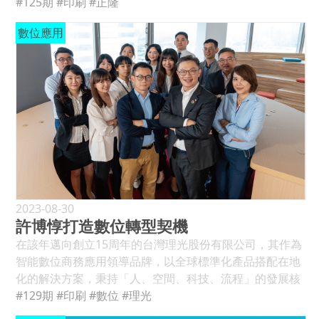
材料供銷業務；1972年變更為正隆印刷材料有限公司，以
#125期
#印刷
#正隆
果(圖片來源 ╱ Pixlr產品網頁) AI在印前製作的應用 一、
務。 (三)環境友善製程╱具備有FSC認證、大豆油墨印
進口日本印刷材料深耕印刷市場多年；1977年設立PS版生
圖像處理和增強 在印前製作階段，AI在圖像處理和增強方
數位應用
製、無酒精印刷、環保型版材、環保淨化處理、太陽能發
產部供應新聞報社，改革了製版方式，並開始從事印刷油
面展現出卓越的特點。首先，AI在圖像處理上能實現高效
電…等先進之設備及技術。 創立近60年來，紅藍彩藝公司
墨、耗材銷售。歷經數十年的積極經營，也成功立足於台
而準確的自動化，透過深度學習算法，它能夠辨識並處理
致力於為客戶創造價值，其所服務的客戶不計其數，包
灣市場。2022年起正隆開始引進CPM快速印刷系統及全自
複雜的圖像結構，從而提高生產效率。其次，AI能夠進行
括：故宮博物院、台灣賓士汽車、台灣電通、台灣福斯汽
動卷筒模切設備，並代理歐系Frimpeks柔版油墨及耗材，
圖像增強，提升印刷品的品質和細節。這包括色彩校正、
車、安麗台灣、雙鶴、台塑與南亞關係企業、安勛、郭元
立基於原有的經營規模外，逐步啟動轉型的契機。 ●正隆
清晰度增強等，使得印刷品更具視覺吸引力。 Adobe公司
益、義美食品、台灣東販、遊戲橘子、第一企劃、台灣三
全新引進的CPM快速印刷系統(左)及全自動卷筒模切設備
的「Adobe Sensei」是一個擁有先進機器學習功能的平
星、軍事家、新娘物語、佛光山、台灣電力公司、巧連
(右) 深耕印刷產業立下根基 正隆印刷器材自成立以來，本
台，可應用於圖像處理，它能夠自動識別圖像中的元素，
智、華航、優衣庫台灣UNIQLO、Natural History
著「誠信」、「負責」、「勤勉」、「奮鬥」、「服務」
並進行智能的修飾和優化。而另一方面，Pixlr是一款由
Publications(馬來西亞)、先傳媒(香港)、DNP(日本)、
的經營理念，在董事長黃景晶的運籌帷幄及樸實耕耘下，
Autodesk推出的圖像編輯工具，其中的AI功能可提供智能
Alliance Bernstein(美國)、Scholastic(美國)、KiwiCo(美
勤做企業的深耕、再生根；企業經營體質紮實後，再往上
修復、自動調整色彩和對比度等功能，使得使用者能夠輕
國)…等等客戶。 由於擁有眾多優質客戶，紅藍彩藝公司主
發展，開花結果，生生不息，並秉持與產業共存的永續經
2023-08-30
鬆實現圖像增強的效果。同時Pixlr公司網站也提供AI自動
要印製產品包羅萬象、應有盡有，包括：書籍、雜誌、攝
許博惇打造數位轉型契機
營。同時全體人員謹守上述經營理念，兢兢業業，建立嶄
生成的圖像，大家若有興趣可以上去體驗一下。這些AI在
影集及畫冊、童書、月曆及桌曆、型錄、記事本、包裝、
新的企業形象，並深刻了解不僅是販賣材料及設備，更廣
在該年邁向創立15周年的台灣理光股份有限公司，其作為
圖像處理和增強上的應用，不僅提高印前製作的效率，同
卡片、其他印刷品等等。紅藍彩藝藉著記錄感動，共譜篇
泛提供「最新印刷資訊和本著服務至上的誠意」，來回饋
智能數位商務應用領導品牌，以全球標準化產品搭配在地
時也為印刷業帶來更高水準的品質和客戶滿意度。(見圖
章，並曾經榮獲多個國際著名印刷獎項，包括美國班尼
社會。 正隆印刷器材在原有根基下，於該年初延攬黃美琦
化的解決方案，秉持「人、空間、科技、流程」的發展核
1、2) 二、自動版面設計 在自動版面設計中，實現與設計
獎，這是全球最負盛名的國際印刷大賽首獎，以及「The
執行副總加入服務團隊，其印藝資歷跨越傳統與數位印刷
心，協助台灣企業打造驅動創意與幸福感的高效工作環
#129期
#印刷
#數位
#理光
趨勢相應的智能設計依賴於多項關鍵技術。首先，機器學
Sappi Awards」、台灣「金印獎」等獎項，紅藍彩藝很榮
產業超過25載。初入社會時服務於零壹科技，負責
境。台灣理光秉持著集團Fulfillment Through Work的理