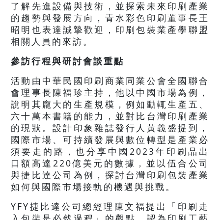
了解先進設備與技術，並探索未來印刷產業
的趨勢與發展方向，青水彩色印刷董事長王
昭明也表達誠摯歡迎，印刷包裝業產學聯盟
相關人員的來訪。
參訪行程與研討會談重點
活動由中華民國印刷商業同業公會全國聯合
會理事長陳福珍主持，他以中國市場為例，
說明其龐大的生產規模，例如動輒生產五、
六十萬本書籍的能力，並對比台灣印刷產業
的現狀。設計印象雜誌發行人黃義盛提到，
國際市場、可持續發展與數位轉型是產業必
須要走的路，也分享中國2023年印刷品出
口額高達220億美元的數據，並以伍合公司
與捷比達公司為例，探討台灣印刷包裝產業
如何與國際市場接軌的機遇與挑戰。
YFY捷比達公司總經理陳文福提出「印刷走
入包裝是必然過程」的觀點，認為印刷工藝