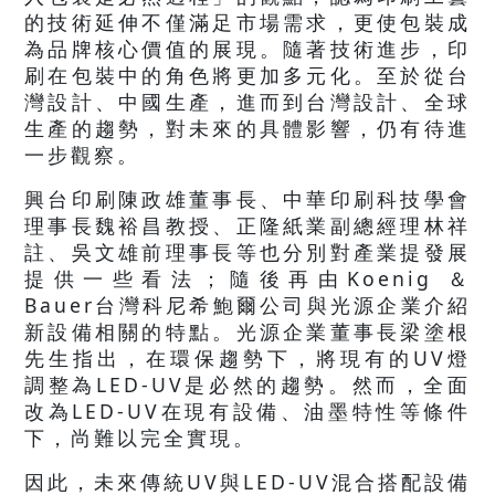
的技術延伸不僅滿足市場需求，更使包裝成
為品牌核心價值的展現。隨著技術進步，印
刷在包裝中的角色將更加多元化。至於從台
灣設計、中國生產，進而到台灣設計、全球
生產的趨勢，對未來的具體影響，仍有待進
一步觀察。
興台印刷陳政雄董事長、中華印刷科技學會
理事長魏裕昌教授、正隆紙業副總經理林祥
註、吳文雄前理事長等也分別對產業提發展
提供一些看法；隨後再由Koenig ＆
Bauer台灣科尼希鮑爾公司與光源企業介紹
新設備相關的特點。光源企業董事長梁塗根
先生指出，在環保趨勢下，將現有的UV燈
調整為LED-UV是必然的趨勢。然而，全面
改為LED-UV在現有設備、油墨特性等條件
下，尚難以完全實現。
因此，未來傳統UV與LED-UV混合搭配設備