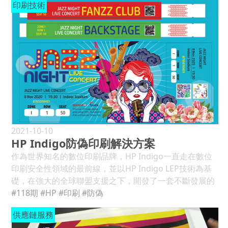
習算法扮演關鍵角色，透過分析龐大的設計數據和趨勢，
幸能與一群金獎得主齊聚一堂，將精緻印刷提升到更高水
印刷技術
ZerOne品牌列印伺服器，接著至凌群電腦擔任Microsoft
念，近年來積極從OA轉型到ICT服務，並切入文件安全、
系統能夠學習不同風格和元素之間的相互關係，從而預測
平。 ●小森Lithrone G40 advance六色加UV印刷機加入
微軟產品經理，參與雲端列印系統開發與各項大型政府專
物聯網、雲端與智慧商務空間解決方案，成為推動數位轉
設計趨勢，並生成符合時尚和風格的智能版面。其次，利
營運 設備更新 效率加乘 隨著數位轉型時代來臨，為了因
案。憑藉著微軟MCSE相關經驗與企業資歷，於2004年被
型(Digital Transformation)的領導者之一。時值台灣理光
用圖像辨識技術，AI能夠識別並理解各種設計元素，包括
應楊梅廠工作多變的性質，紅藍彩藝公司經過多方評估
美商HP惠普科技延攬，擔綱負責亞洲第一波HP A3數位複
創立15週年，本刊特別專訪台灣理光公司常務董事許博惇
顏色、字體和佈局，進一步確保生成的版面符合當前的設
後，選擇小森印刷機成為他們轉型進入包裝印刷市場的合
合機包張租賃業務。任職於惠普科技列印事業群期間，無
談談台灣理光的成長歷程、數位轉型過程、台灣市場布
計潮流。用戶數據的分析也是實現個性化智能設計的一
作夥伴。選擇該設備主因是：小森印刷機一直在功能上創
論負責大型企業客戶或產品行銷之角色皆履創顯著佳績。
局、未來展望及願景。 Q1：台灣理光公司的創立沿革及
環，透過收集和分析用戶的歷史數據和設計喜好，AI可以
新，其自動化的發展顯著，符合紅藍彩藝公司的需求；再
2009年轉任數位印刷部門，負責各項數位印刷設備成績卓
重要大事記歷程。 A：1960年成立的三達事務機器股份有
更好地理解個別用戶的設計趨向。最後，即時數據的更新
者是印刷機的性能穩定良好，維護保養既方便又快速。紅
越，為惠普於專業影像巿場攻下第一名巿佔率並維持數
限公司，以服務大台北地區客戶為主，是台灣理光最早可
確保系統能夠及時獲取最新的設計趨勢和風格資訊，保持
藍彩藝公司執行長陳昭雄表示：小森Lithrone G40
年，讓全球總部對台灣巿場爆發力刮目相看。 2017年黃美
追溯的前身。2000年香港商理光國際有限公司台灣分公司
生成的版面與時俱進。總的來說，這些技術的融合使得AI
advance六色加UV系統印刷機，擁有很多功能特色，我個
琦被指派負責惠普3D數位製造事業部，專責兩岸三地之巿
是理光集團在台灣的分公司，產品範圍以Ricoh為品牌的
能夠以更智能、更符合用戶期望的方式生成版面設計，同
人相當喜歡。最重要的是它有鷹眼(PQA-S)全程監視系
場。並成功輔導客戶未來工廠、科恒、美的家電、東友科
彩色多功能事務機為主。為因應台灣市場日漸提高的重要
2021-10-10
時跟隨並適應不斷變化的設計潮流。 在印前製作的領域，
統，使品質更加有保證。 多年來紅藍彩藝公司都是使用競
技等3D代印服務與數位製造轉型。其中「未來工廠」更於
HP Indigo防偽印刷解決方案
性，理光集團擴大投資於台灣設立獨立子公司，其直屬於
AI在自動版面設計方面呈現出相當獨特的特點。首先，AI
爭對手的印刷設備服務客戶，但是近年來他們也注意到其
短短三年內，一躍成為全球前十大代印服務商。黃美琦執
亞太區總部，並於2008年10月1日起正式成立台灣理光股
作為世界知名的數位印刷品牌，HP Indigo一直走在數位
能夠根據用戶需求和內容自動生成版面，大大地縮短設計
他印刷廠都購買小森印刷機，因此開始評估使用小森印刷
行副總對於印藝巿場策略具有先知卓越的遠見，在傳統印
份有限公司。台灣理光在經過15年的披荊斬棘、辛勤耕耘
印刷安全性領域的最前線，並以HP Indigo LEP技術為基
時間，同時保持高品質的設計。其次，AI可以分析大量的
設備的優勢。這是紅藍彩藝公司第一次引進小森印刷機，
刷產業轉型之際，正隆印刷器材延攬黃執行副總肩負承先
下，目前員工總數約200人，在台灣智能數位商務應用領
礎，在強大的全球聯盟支援之下，開發了一套不斷發展的
設計數據和趨勢，提供個性化的版面建議，以滿足不同客
面對全新的體驗，紅藍彩藝公司操作人員經過一段時間的
啟後之重任，期望借重黃執行副總於網管資訊架構、數位
域佔有一席之地。有關台灣理光相關成長歷程請參閱大事
安全印刷和品牌保護解決方案「HP Indigo Secure」。為
#118期
#HP
#印刷
#防偽
戶的需求，實現更具有創意和吸引力的印刷品。 舉例來
摸索，與台灣小森服務人員的教導，已經可以將這部
印刷轉型與開發3D列印服務之多年經驗，協助客戶佈局未
紀年表。 Q2：談談個人進入台灣理光公司之緣由及歷
了讓更多企業經營者更了解其防偽科技，HP Indigo除了
說，為大家眾所周知的Adobe，是印刷行業相當重要的印
Lithrone G40 advance六色加UV系統印刷機的功能發揮
來，搶佔巿場先機。 ●透過正隆「CPM快速印刷系統及全
供應鏈服務
程。 A：在加入台灣理光之前，我在惠普公司工作，過去
推出原文電子書提供下載參閱https://reurl.cc/q11xGR，
前設計及排版的專業軟體，其「Adobe Sensei」功能則應
到很好的水準。紅藍彩藝公司廠長曾志成也指出使用小森
自動卷筒模切設備」所印製模切的果汁標籤、文創貼紙、
主要都是在資訊產業，坦白說事務機是我過去沒有接觸過