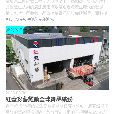
製造業正處於數位轉型的浪潮之中，感測器、監控系統和
其他數位技術的廣泛應用導致製造過程產生龐大的數據
量，包括生產參數、品質控制資訊和設備狀態等。而數據
的蓬勃發展為機器學習技術提供豐富的基礎，使得製造商
#131期
#AI
#印刷
#邱迪先
能夠透過模組學習並預測生產狀態、檢測缺陷，以及優化
經營管理
整個生產流程。 AI崛起與印刷應用機會 而製造業也為了因
應全球市場競爭的壓力，迫切需要提高生產效率和品質，
在這個背景下，智慧工廠的應用需求如機器人、AI(人工智
慧)和自動化設備成為實現目標的有效途徑；智慧工廠的需
求在透過雲端架構與AI運算的服務基礎上，與生產端地物
聯網(IoT)及網宇實體系統(Cyber-Physical System，英文
簡稱CPS，或稱虛實整合系統)的搭配呼應，使工廠端能夠
完成實時監控設備狀態、產品運輸狀況，並進行預測性維
護和即時調整。 隨著消費者對個性化產品的需求不斷攀
升，製造業迎來更靈活和高效生產方式的挑戰。AI在生產
計劃和排程中的應用，使得製造業能夠更靈活地適應市場
2023-08-30
紅藍彩藝耀動全球舞墨繽紛
變化，實現客製化生產作業。最終，成本壓力和資源效能
的考量推動製造業積極尋求AI技術的應用，以降低能源消
創立於1965年的紅藍彩藝印刷股份有限公司，擁有超過半
耗、減少浪費，同時可以提高資源利用率。總的來說，製
世紀的豐富印刷經驗，於台灣新北市的中和地區提供高品