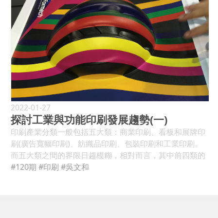
也提供專文介紹如下： ●HP Indigo Secure為一套不斷發
用了人工智慧技術。其中Adobe Firefly使用生成式AI和簡
印刷機全新的體驗：利用KHS功能，能夠快速的將換版作
QR-Code貼紙、產品標籤等 立足台灣再創輝煌世紀 在台
的產業類別，相對陌生。但後來理解到，理光需要的就是
展的安全印刷和品牌保護解決方案 一、盜版偽造的文化 在
單的文字提示來創作最高品質的輸出：精美的影像、文字
業縮短，印刷作業中也能利用PDC與PQA來輔助，達到印
灣深耕半個世紀的「正隆印刷器材」，目前主要營業項目
我的資訊背景，因為當時的理光正面臨轉型期，要從純硬
打擊盜版假貨的戰鬥中，印刷供應商與加工商的任務是
效果和鮮明的調色盤。利用參考影像製作全新內容，更快
刷品質控管。還有機械設計，對於水墨輥的拆除安裝非常
包括：(1)印刷相關設備代理。(2)CPM品牌印刷油墨及耗
體銷售的公司，走向提供全方面的辦公室解決方案。也很
「透過將業界領先的安全性功能，並將其整合到一部印刷
探索更多可能性。 另外，Adobe Sensei GenAI企圖以生
方便，調整快速確實。人機介面顯示明確，讓操作者容易
材。(3)引進CPM快速印刷系統及全自動卷筒模切印後加工
榮幸有這個機會，能夠以MD的身分，帶領台灣理光持續
機上，使其成為一次生產過程完成的解決方案，進而確保
成式AI的應用，以設計帶入行銷整合專案的概念重新建構
上手，加上小森自動化設備展現強大的性能，紅藍彩藝公
設備。(4)代理歐系Frimpeks柔版油墨及耗材。(5)印刷專
轉型。 Q3：台灣理光目前主要市場定位、經營理念、核
品牌能領先於盜版威脅」。 雖然盜版偽造的行為可能和商
客戶行銷的發展方案，它的概念是從整合客戶資料和內容
司的生產力大幅提升了30%以上。 對於小森印刷機的性能
業輔導。其立足台灣51載，所服務的印刷廠客戶不計其
心價值、服務內容與客層為何？ A：台灣理光是理光集團
業行為本身一樣古老，但它的規模和範圍在今日才成為一
為基礎，運用原創的設計內容與生成式AI的工具應用，快
表現，操作人員感受是最深刻的。領機許又立在採訪當天
數，舉凡國內各大報業、雜誌出版、收藏畫冊、月桌曆等
台灣子公司，雖然本業是銷售事務機，但正如前面所說，
個真正的整體現象。在電子商務快速發展的推動下，仿冒
速完成內容建構與設計，所以透過分析用戶的內容和設計
印製一組650磅的工作，當時的車速是每小時13,000轉，
精美印刷，皆為正隆印刷器材之老客戶。多年來始終低調
近年來理光積極從傳統OA轉向ICT服務，並期許自己能成
者正以創紀錄的速度滲透到新市場中，在虛假網站、知名
風格，以AI自動生成符合需求的版面，提供更高效率的設
他真誠的表示：比傳統機器快了5,000轉，車速穩定，又不
專注於傳統印藝專業，輪轉平版印刷之專業實力相當深
為台灣智能數位商務應用的領導品牌。 台灣理光的發展，
電子商務通路和社交媒體上製造難以識別的仿製品。仿冒
2022-01-27
計流程。同樣地，Canva是一個在設計領域非常受到歡迎
會感覺到車身搖晃，真是一部蠻不錯的設備。在引進小森
厚。各部門主管於印刷領域皆超過30年經驗，印刷應用資
是從科技出發，因為事務機、商務印刷是我們的本業。但
探討工業與功能印刷發展趨勢(一)
者不再侷限於陰暗的市場和街角，全世界都有其延伸的觸
的工具，它的「Canva Pro」版本提供自動版面設計功
印刷機後，紅藍彩藝公司期待這部Lithrone G40 advance
歷相當豐富，因而備受客戶的信賴及肯定。 自2022年起，
在面對人們辦公過程產生的問題時，發現人的需求才是該
角。 而且，每經過一次成功破壞安全的行為，盜版者都會
印刷產業分類一般包括五大類：商業印刷、看板和展牌印
能，能夠根據用戶輸入的資訊自動生成各種版面樣式，使
六色加UV系統印刷機能滿足並超越客戶對品質的要求。而
正隆印刷器材在黃美琦執行副總的壁畫下，開始引進數位
關注的重點。現在世代跟過去最大的差別是，工作與生活
變得更嫻熟、大膽。根據ICC「偽造和盜版的經濟影響」
刷(廣告寬幅印刷)、紡織品印刷、包裝印刷和工業印刷。
得用戶能夠輕鬆創建專業水準的設計。這些AI自動版面設
在實際使用後，對於小森印刷機所帶來的生產效率與印刷
印刷設備及柔版油墨耗材等多項產品，同時著手佈建專業
的界線逐漸模糊，我們如今很難下班就完全脫離工作。而
報告中指出，截至2022年為止，盜版偽造活動預計將對全
而五大類之間的界限日趨模糊，相對而言，其中前四類的
計的應用，不僅僅提高製作效率外，也降低對專業設計知
品質，感到很滿意，也確保紅藍彩藝公司對客戶要求品質
輔導並加強服務廣度。除了提供既有進口油墨及耗材產品
如何更合理的工作，從中實現自我價值就變得更重要。而
球經濟造成4.2兆美元的損失。Smithers Pira市場調查公
構成較為明確，但工業印刷的內涵就比較模糊。本專題主
#120期
#印刷
#吳文和
識的需求，使得印前製作更具靈活性和智能性。(見圖3、
之保證。此外，在客戶來訪時，小森印刷機整潔俐落的外
的顧問銷售服務之外，也進一步提供階段式的印刷設備及
這正是理光的核心理念「Fulfillment Through Work(成就
司在「2024年安全印刷的未來」中也指出，在此背景下，
要是來探討以工業印刷未來發展為主，從世界發展趨勢來
4) 整體來說，就印前工作上導入AI的應用，在圖像創作方
型、大型訊息顯示面板(KID)能提供多功能印刷資訊，都讓
應用規劃服務，特別針對廣大的中小型印刷廠。正隆將協
你的工作價值)」，包括我們的員工，希望大家不只是要更
與1982年首次報導估計偽造損失的55億美元相比，如今已
提供相關的訊息資料給有意投入這方面的台灣印刷業者參
面由於生成式AI現在是顯學，生成圖像內容應該不會有問
客戶感到相當新奇。例如KID能顯示網點區並放大觀察，
助客戶找到巿場競爭立基點，甚或跨應用轉捩點，讓客戶
有效率的工作，更要從工作獲得滿足和價值實現。 而在
成長了763%。 二、病毒疫情的影響 Covid-19加劇了本已
考。一般人通常會認為工業印刷是製造過程的一部分，在
題，只剩下喜不喜歡的差別，不過若是應用生成的圖像來
可與客戶進行即時溝通，為客戶看印體驗提供不同感受。
長年以來經營的根基，能夠再次茁壯成長，期望與客戶一
2016年時，台灣理光面對辦公室搬遷，我們當時突發奇
令人擔憂的趨勢，隨著整個國家被封鎖，全球供應鏈被切
工業應用中印刷只是將裝飾、資訊和品牌等特性添加到產
往下發展設計，那麼如版權的歸屬、用於印刷的像素品質
確保小森印刷機可達到紅藍彩藝公司要求後，也就放心把