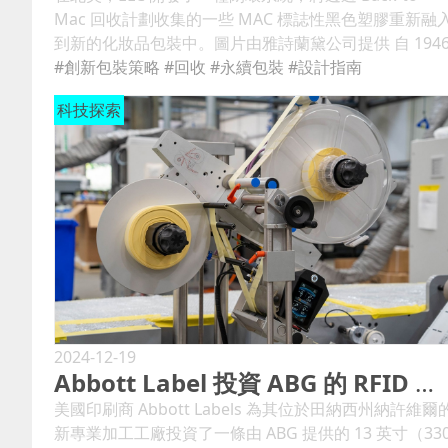
Mac 回收計劃收集的一些 MAC 標誌性黑色塑膠重新融
到新的化妝品包裝中。圖片由雅詩蘭黛公司提供 自 194
年以來，雅詩蘭黛公司一直是美容行業的中流砥柱，在
#創新包裝策略
#回收
#永續包裝
#設計指南
經營的香水、護髮、護膚和彩妝四大產品類別中，以其
科技探索
雅、奢華和卓越品質而享譽全球。 ELC 擁​​有 20 多個品
組合，業務遍及 150 多個國家和地區，在推動永續發展
的全球影響力方面處於有利地位。這是該公司在整個組
中承擔的責任，其對更永續包裝的承諾發揮著不可或缺
作用。 2020 年，ELC 圍繞可持續包裝闡明了其目標，
出到2025 年，按重量計算，其75% 至100% 的包裝將至
少滿足其所謂的“5 R”之一：可回收、可再填充、可重複
使用、回收或可恢復的。此外，該公司還承諾在 2025 
將 PCR 的使用率增加到 25% 或更多，並在 2030 年將包
裝中的原生塑膠用量減少到 50% 或更少。 雖然 ELC 的
標與許多快速消費品同行的目標類似，但進入奢侈品行
2024-12-19
Abbott Label 投資 ABG 的 RFID 轉換設備
卻面臨著獨特的挑戰。儘管如此，透過使用可靠的 SKU
級數據以及創新的新興技術和策略，該公司距離 2025 
美國印刷商 Abbott Labels 為其位於田納西州納許維爾
目標僅差幾個百分點。 平衡奢華、功能性和永續性 ELC
新專業加工工廠投資了一條由 ABG 提供的 13 英寸（33