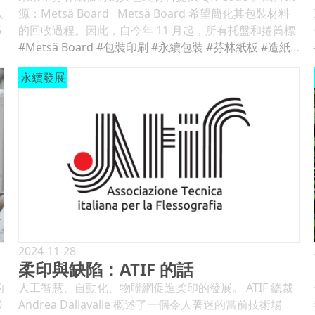
入
源：Metsä Board Metsä Board 希望簡化其包裝材料
6
的回收過程。因此，自今年 11 月起，所有托盤和捲筒標
其
籤，無論供應數量如何，都會附有 QR-Code，供用戶檢
#Metsä Board
#包裝印刷
#永續包裝
#芬林紙板
#造紙廠
優
索相應材料的所有回收資訊。 該 QR-Code將引導客戶至
永續發展
牌
一個應用程式，該應用程式提供有關物流鏈中用於保護紙
箱和襯墊的不同包裝材料的詳細資訊。這些資訊旨在幫助
織
買家確定包裝每個元件的回收流程。客戶收到的所有材料
的
都應該能夠輕鬆分類和回收，並有助於減少送往垃圾填埋
指
場的廢物量，確保材料作為當地迴圈的一部分得到回收。
內容來源: https://www.print.de/
年
目
業
2024-11-28
柔印與缺陷：ATIF 的話
年
的
人工智慧、自動化、物聯網促進柔印的發展。 ATIF 總裁
0
Andrea Dallavalle 概述了一個令人著迷的當前技術場