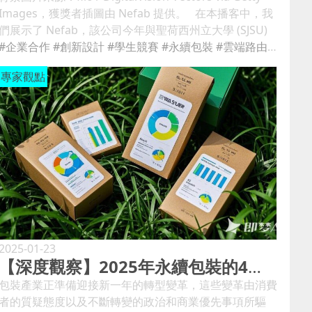
Images，獲獎者插圖由 Nefab 提供。 在本播客中，我
們展示了 Nefab，該公司今年與聖荷西州立大學 (SJSU)
合作推出了第二屆永續包裝設計競賽。 今年，SJSU 包裝
#企業合作
#創新設計
#學生競賽
#永續包裝
#雲端路由器
學位課程的學生受邀為雲端網路路由器開發創新、永續的
專家觀點
包裝解決方案，雲端網路路由器是雲端網路基礎設施的重
要組成部分。 在本次訪談中討論比賽的是 Nefab 高級設
計師 Derek Lam以及獲勝團隊的成員：Bea Nguyen、
Yvonne Nguyen 和 Yaoyao Li。 在這次討論中，林強
調了耐帆在包裝方面的專長，以及與 SJSU 在設計競賽上
的合作如何取得成果。 「這是耐帆與大學學生合作的另
一種方式，讓他們展示他們的批判性思考能力和創新想
法，」林解釋道。 “它使我們能夠回饋社區並探索新一代
設計師。” 獲獎設計將外箱和緩衝系統整合到一塊可折
疊的瓦楞紙板中，並透過鎖定片固定，無需使用膠水或膠
帶。 學生與獲獎團隊交談，討論： 獲獎解決方案的關鍵
2025-01-23
【深度觀察】2025年永續包裝的4個關鍵預測
組成部分；作為競賽獲勝者，他們有機會在聖荷西的耐帆
工程中心實習；以及他們大學畢業後打算做什麼。 「我
包裝產業正準備迎接新一年的轉型變革，這些變革由消費
們都計劃繼續透過出現的機會獲得更多知識。到目前為
者的質疑態度以及不斷轉變的政治和商業優先事項所驅