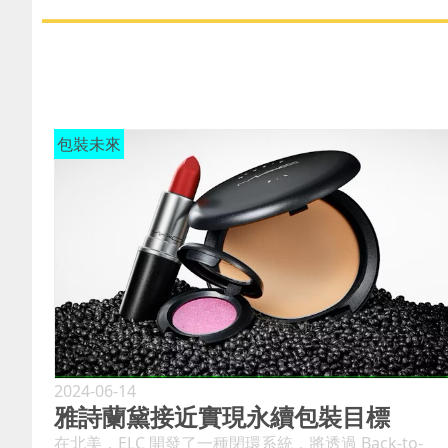
包裝未來
2024-06-14
雅詩蘭黛接近實現永續包裝目標
在北美，ELC 開發了一種閉環系統，將透過 Back-to-