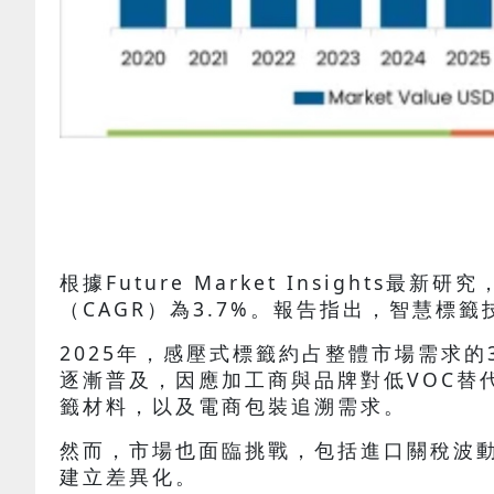
根據Future Market Insight
（CAGR）為3.7%。報告指出，智慧
2025年，感壓式標籤約占整體市場需求的
逐漸普及，因應加工商與品牌對低VOC替
籤材料，以及電商包裝追溯需求。
然而，市場也面臨挑戰，包括進口關稅波
建立差異化。