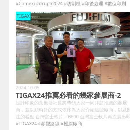
於1954 年，專注於柔版、膠印和數位印刷解決方案，今
#Comexi
#drupa2024
#切割機
#印後處理
#數位印刷
年慶祝其成立70 週年。中央滾筒式膠印機drupa2012展
TIGAX
會上的軟包裝機和 2022 年 K 展會上的 Digiflex 數位印
機，旨在滿足可變數據印刷的需求。 柔版印刷：COMXI
在 drupa2024展會上的提案 展示了F1 Evolution 作為絕
對預覽。新型號是這家西班牙製造商柔印機系列的一部
分，與著名的 F4 和新型 F2 Evolution 和 F2 Origin 並
列。 F1 Evolution 旨在成為該領域最高階柔版印刷機的
標桿，其開發效率特別高：其印刷速度高達 600
m/min，印刷寬度高達 1690 mm最大 1260 毫米。其卓
越的堅固性和乾燥能力使其成為中長作業以及每次印刷
盈利能力至關重要的領域的理想柔版印刷機，特別是在
生產品和家用產品等無需進一步印刷的單一材料上的領
2024-10-05
TIGAX24推薦必看的幾家參展商-2
域。 在它可以配備的選項中，用於更換套筒和網紋輥的
機械臂以及Comexi 開發的GeniusTech 系列的其他自動
設計印象的葉振璧社長將帶領大家一同拜訪推薦的參展
化裝置脫穎而出，例如用於單點觸控初始設定的Genius
商，並以順時針的方式依序為大家介紹這些廠商，以及
Print、用於初始設定的Genius Dry適應性和能源效率乾
注的看點 台灣富士軟片╱B600 台灣富士軟片再次展出
燥，Genius Flow 用於自動快速清潔。 Comexi 印刷總
將上市的新機器，為亞洲首度亮相，設備特別強調透過A
#TIGAX24
#參觀路線
#推薦廠商
Carles Rodríguez 評論道： 新款 F1 Evolution 代表了