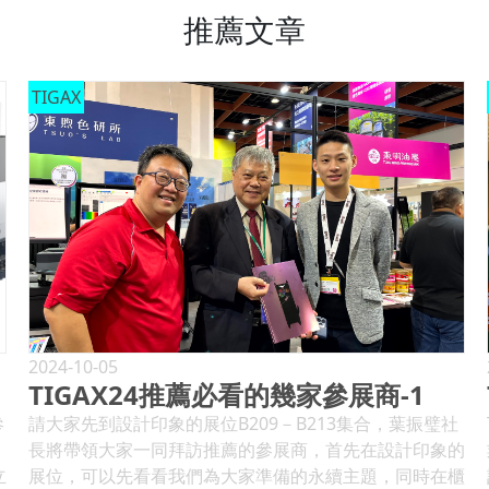
推薦文章
TIGAX
2024-10-05
TIGAX24推薦必看的幾家參展商-1
參
請大家先到設計印象的展位B209－B213集合，葉振璧社
長將帶領大家一同拜訪推薦的參展商，首先在設計印象的
立
展位，可以先看看我們為大家準備的永續主題，同時在櫃