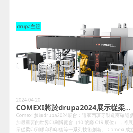
drupa主題
2024-04-20
COMEXI將於drupa2024展示從柔印到膠印和印後等一系列技術創新
Comexi 參加drupa2024展會：這家西班牙製造商確認
加最重要的世界印刷博覽會（10 號廳 C19 展位），將展
示從柔印到膠印和印後等一系列技術創新。 Comexi 成