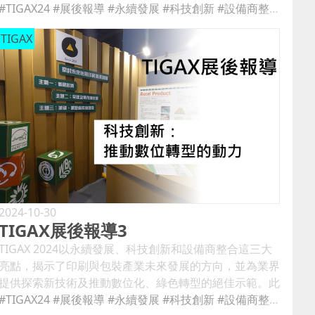
展出的三大亮點：永續發展、科技創新與設備商整合，
#TIGAX24
#展後報導
#永續發展
#科技創新
#設備商整合
永續發展：響應環保需求的核心 首先，永續發展是此次
TIGAX
展會的亮點之一，全球市場對環保的需求日益增加，在面
對氣候變化和環境惡化的挑戰下，印刷與包裝產業必須積
極採取行動，為可持續未來作出貢獻。於會展中各種環保
材料、低碳技術和循環經濟解決方案，從可回收、可降解
材料到符合國際環保規範的產品，協助印刷包裝產業推動
綠色轉型。 圖說：設計印象展位的永續主題展示 例如在
設計印象永續專區的展示，透過水性淋膜的食品包裝材
料，這些材料不僅可直接回收，同時完全無塑的材料，可
免除傳統塑膠對環境的影響。或是替代傳統的石油基的植
物油基油墨，相較於石油基油墨更容易分解，且減少了揮
發性有機化合物（VOCs）的排放，有助於降低對環境的
2024-10-30
TIGAX展後報導3
影響。這些創新材料與解決方案，將可協助助於企業滿足
日益嚴格的環保法規，還能提高品牌形象，吸引對可持續
TIGAX 2024以永續發展、科技創新和設備商整合這三大
性有高要求的消費者。 在永續發展的實踐中，設備節能
亮點，揭示了印刷與包裝產業未來發展的方向，並為業界
技術也扮演著至關重要的角色，透過採用高效能的生產設
提供探索新技術及推動數位化、綠色轉型的絕佳示範。此
備，企業可以顯著降低能耗，減少碳排放，於展會看見節
次展覽匯聚了全球的產業專家與領導者，展示最前沿的設
#TIGAX24
#展後報導
#永續發展
#科技創新
#設備商整合
電成效超過70%以上的LED UV固化系統，不僅低碳，還