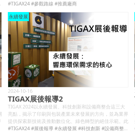
#膠印
檯拿個袋子，領一瓶水開始今天的參觀行程 本次展覽的
#TIGAX24
#參觀路線
#推薦廠商
平面圖上，標出推薦的參展廠商，將以順時針的方式依序
永續發展
表
為大家介紹這些廠商，以及關注的看點 東明油墨╱B214
東煦科技╱B210 就在設計印象展位的隔壁，我們可以看
到東明油墨及東煦色研所的展位，建議大家了解一下無礦
物油的有機油墨，也可以數一數它拿多少認證。同時東煦
色研所也安排了滿滿的與色彩相關的活動分享，或許坐下
來了解一下也是不錯的選項。 順盈機械╱B402 再順贏機
器的展位，大家可以看到機器設備現場展出，有多款設
備，包括高性能自動平盤燙金軋盒機、高性能自動平盤軋
的
盒機、糊盒機系列，其中高性能自動平盤燙金軋盒機，一
衛
台機器可以擁有燙金，軋盒的功能，特別推薦大家去參觀
了解 相關連結： TIGAX24推薦必看的幾家參展商-2
2024-10-16
TIGAX展後報導2
TIGAX24推薦必看的幾家參展商-3 TIGAX24推薦必看的幾
家參展商-4 TIGAX24推薦必看的幾家參展商-5 TIGAX24
TIGAX 2024以永續發展、科技創新和設備商整合這三大
推薦必看的幾家參展商-6 TIGAX24推薦必看的幾家參展
關
亮點，揭示了印刷與包裝產業未來發展的方向，並為業界
商-7
即
提供探索新技術及推動數位化、綠色轉型的絕佳示範。此
監
I
次展覽匯聚了全球的產業專家與領導者，展示最前沿的設
#TIGAX24
#展後報導
#永續發展
#科技創新
#設備商整合
我