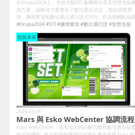
在Drupa2024上，包裝先驅STI 集團將分享其智慧包裝
決方案，該解決方案整合了數位產品信息，包括虛擬實
境、擴增實境和數位產品通行證 (DPP)，作為接觸點包
(drupa tpp) 的一部分。 德魯巴接觸點包裝將匯集整個
#Drupa2024
#STI
#擴增實境
#數位通行證
#智慧包裝
值鏈（從設計師到品牌製造商）的折疊盒專家。該聯合
包裝未來
位由 epda（歐洲品牌與包裝設計協會）協調，將展示互
聯包裝、循環經濟和立法等領域的前瞻性解決方案。 具
有附加價值的程式碼 作為歐洲綠色協議的一部分，DPP
將逐漸成為某些產品類別的強制性要求。電器將是最先
到影響的行業之一，其次是紡織品、玩具和化妝品。
DPP 旨在幫助促進循環經濟，因為它將包含環境數據。
當消費者掃描包裝上的代碼時，他們可以存取製造商和
產地等詳細資訊；產品成分、材料和性能；可回收性和
境影響。 如果在包裝上使用動態程式碼，則底層資料不
僅易於更新，還可以根據使用者的位置、語言、時間和
何其他相關參數進行自訂。動態程式碼可以是多功能的
2025-03-06
Mars 與 Esko WebCenter 協調流程
例如，它們可以將DPP與GS1數位鏈路結合起來，以便
售供應鏈可以存取物流資料。 目前直接列印在包裝上的
Esko WebCenter：具有強大的註解功能和處理圖形檔
幾乎所有資訊都可以使用 info.link 中的動態多用途程式
格式的彈性 食品和寵物護理巨頭瑪氏透過使用 Esko 的