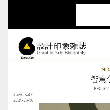
N
智慧
NFC Tech
Steve Katz
2026-06-08