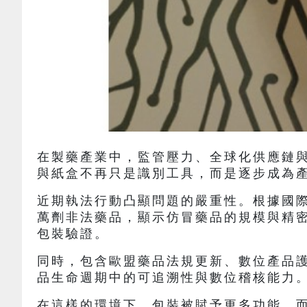
在製藥產業中，監管壓力、全球化供應鏈
與紙盒不再只是識別工具，而是逐步成為
近期執法行動凸顯問題的嚴重性。根據國際刑警組
萬劑非法藥品，顯示仿冒藥品的規模與精
包裝驗證。
同時，包含歐盟藥品法規更新、數位產品護照（D
品生命週期中的可追溯性與數位稽核能力
在這樣的環境下，包裝被賦予更多功能，而