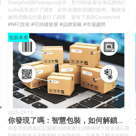
解
SharpEnd與Fedrigoni合作，對1000多家全球品牌的C-
suite高管進行了調查，針對美國和英國的飲料、醫療保
裝
健和消費品行業進行了調查，發布了新的Connected
價
Experience Report。該調查分析了品牌為何以及如何通
#NFC技術
#可持續發展
#品牌策略
#市場趨勢
展
過連接體驗與消費者互動。 受訪的品牌中有96%認為連
包裝未來
接包裝對其營銷戰略至關重要，其中92%強調通過這些技
術直接收集的數據對品牌具有重要戰略意義。 85%的品
牌願意為將近場通訊（NFC）技術集成到產品中支付更多
受
費用，同樣有85%的品牌將在未來12個月內增加對連接
產品的投資。 93%的品牌將在未來兩年使用連接包裝解
決方案支持其可持續發展計劃，因為有85%的品牌認為連
原
接包裝可以幫助實現ESG目標。 酒精飲料（84%）、消
環
費品（67%）和醫療保健（58%）是對新連接包裝進行實
驗的意願最高的行業，主要在英國。平均而言，70%的受
任
訪者表示他們在產品或營銷策略中使用NFC技術。 酒精
，
飲料行業在計劃中的投資（88%）和願意為NFC解決方案
2025-03-13
你發現了嗎：智慧包裝，如何解鎖消費新體驗？
零
支付費用（90%）方面處於領先地位，而醫療保健和健康
行業在使用QR碼和NFC提供消費者信息方面領先
案
你是否曾因為忘記服藥而錯過最佳治療時間？或者擔心買
（60%）。在可持續發展方面，消費品行業表現出強烈的
到的生鮮食品不夠新鮮？智慧包裝，正是為了解決這些生