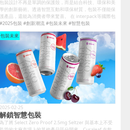
包裝設計不再是單調的保護殼，而是結合科技、環保和美
學的創新藝術。透過智慧互動和環保材質，包裝不僅能保
護產品，還能為消費者帶來驚喜。 在 interpack等國際包
裝展會上，永續發展、智慧包裝和電子商務包裝等未來主
#2025包裝
#創新潮流
#包裝未來
#智慧包裝
題受到關注。接下來讓我們來將揭開 2025 年包裝產業如
包裝未來
何兼顧美學與環保的趨勢。 2025年包裝趨勢的方向 2025
包裝趨勢：綠色、循環、輕量化 鑑於消費者需求、零售
商要求、政府法規和企業承諾，永續發展已連續第四年成
為成為包裝產業的趨勢。 Euromonitor 表示：“循環經濟
已成為包裝發展最強大的推動力，因為消費者情緒、企業
承諾和日益嚴格的監管對包裝施加了越來越大的壓力，要
求其不污染環境。 ” 消費者對環保產品的需求日益增長，
這促使企業必須重新思考包裝設計，來減少對環境的負
擔。 在過去的幾年裡，許多公司積極減少原生塑膠的使
用，增加回收利用，並透過再填充和再利用系統消除浪
費。 2025年，能源效率、水消耗、溫室氣體減量和材料
2025-02-25
解鎖智慧包裝
循環經濟將持續成為人們關注的焦點。 這包括輕質解決
方案、單一材料包裝創新、可生物降解材料等。 例如，
為了將 Select Zero Proof 2.5mg Seltzer 與基本上不受
從玉米澱粉中提取的聚乳酸 (PLA) 等可生物降解和可堆肥
監管的大麻市場上的其他產品區分開來，Curaleaf 在飲