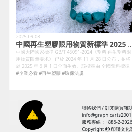
2025-09-08
中國再生塑膠限用物質新標準 2025 年 
中國大陸國家標準 GB/T 45091-2024《塑料 再生塑料限
用物質限量要求》 已於 2024 年 11 月 28 日公布，並將
於 2025 年 6 月 1 日全面生效。該標準由 全國塑料標準
化技術委員會 (SAC/TC15) 管理，旨在規範再生塑膠材料
#企業必看
#再生塑膠
#環保法規
中受限制物質的使用，以提升產業透明度與安全性。 標
準核心內容與適用範圍 GB/T 45091-2024 對再生塑膠中
的限用物質採 分類分級管理 ，主要分為 管控類、聲明
類、預警類 。標準列明各類物質的限量、檢測方法以及
聯絡我們 / 訂閱購買雜誌
適用場景（製造、供應、貿易、驗證及監管），但不適
info@graphicarts200
於危險廢棄物（如醫療廢棄物、農藥包裝）及放射性廢
服務專線：+886-2-2926
物。 隨著塑膠應用廣泛、環保意識抬頭與經濟發展需
Copyright
印聯文化事業
求，再生塑膠材料的規範化成為循環經濟的重要一環。