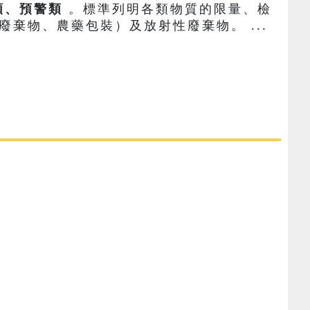
類、預警類
。標準列明各類物質的限量、檢
棄物、農藥包裝）及放射性廢棄物。 ...