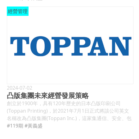
書減少有關，2022年來到新低點(-20.8%)，但隨著疫情的
也是DNP未來之經營的方向，這包括縮小紙媒體資源，但
約4.7%，稅後淨利約251億日圓(2.27億美元)，較2019年
8.7%下降至2023年的6.8%和2024年的5.2%。其中已開發
解封，希望2023年有個新的展望。 二、出口地區衰退最多
擴大資料處理相關業務，減少低附加價值產品產量，但擴
經營管理
減少約63.9%，資產總額約18,250億日圓，淨值約10,986
國家的經濟增長將由2022年的2.7%下降至2023年的1.5%
是香港20.1%、中國14.7%，但澳紐區增加14%、美國區
大如電池包裝及友善環境相關的產品銷售，降低彩色濾光
億日圓，研發費用約326億日圓，資本支出約716億日圓；
和2024年的1.4%，而開發中國家的經濟增長將由2022年
6.1% 我們再分析2022年台灣印刷品出口地區，不含智能
片生意，但提高光膜生產線等，這些業務發展都是以全球
以2020年的年營業收入中，日本國內約佔81.6%，來自亞
的4%維持至2023年的4%和2024年的4.1%。而全球經濟的
卡的外銷額，以北美的2.42億美元(占29.8%)與東協的1.66
市場為目標，希望增加生活的品質，解決社會的問題，帶
洲的營業收入約占13.8%，而來自其他海外地區的營業收
不穩定風險，仍來自烏克蘭戰爭、極端氣候的衝擊，讓通
億美元(占20.4%)是兩個最大市場，接著是中國約0.995億
動DNP的未來成長及貢獻社會為宗旨，同時提高公司的經
入占約4.6%，但亞洲的營收在2020年增加約8.4%，日本
膨保持高位，而引發更緊收的貨幣政策，加上中國經濟可
美元(占12.2%)、其他區約0.88億美元(10.8%)、日本約
營價值。 大日本印刷的社會責任政策 為公司永續發展的需
國內營收則減少約5.7%。(見表1) 大日本印刷公司現有資
能放緩，房地產債務風險仍陷緊張，這都是全球經濟增長
0.68億美元(8.4%)、香港約0.55億美元(6.7%)、澳紐約0.49
要，大日本印刷公司一直很在意保持能被各利益相關者所
訊傳播事業部(Information Communication)、生活與工
的潛在風險。(見圖1) 過去一年，台灣經濟也陷入了困境，
億美元(6.0%)及歐洲約0.47億美元(5.7%)。比較2021年的
信賴的公司，為了實現這個目標，其積極的全面實現三項
業用品事業部(Lifestyle and Industrial Supplies)、電子
根據行政院主計處在該年8月18日公布，2022年台灣經濟
資料，成長最快的是澳紐區的14%，其他地區成長約
企業責任(CSR)，當中包括價值創造(Value Creation)、行
事業部(Electronics)及飲料事業部等四個事業群，2020
增長率(GDP)約2.35%，但第四季卻呈現負-0.78%增長，
9.7%，美國地區成長6.1%，但衰退最多的是香港區20.1%
為誠信(Integrity of Conduct)和透明度(Tansparency)。
年，資訊傳播事業部營業額佔54%最大，但營業利益則以
2023年第一季也呈現負-3.31%的增長，第二季經濟則有
及中國區14.7%，東協及日本都衰退約7.8%，歐洲則衰退
創造價值是DNP第一項最基本的社會責任，也意識到提供
電子事業群佔52%最大，飲料事業部不論營業額或營業利
1.36%的增長，預估全年經濟增長率約1.61%，並預估
2024-07-02
約8.2%，外銷市場變化確實與中國、歐洲的經濟蕭條有相
產品和服務過程，要兼顧到社會的可持續發展及實現公司
益都是最小的部門；比較2019年，電子部門成長約
凸版集團未來經營發展策略
2024年能有3.32%的經濟增長率。就主計處所公布的消費
關聯，而東協市場衰退的原因是值得探討的。(見表10) 就
的成長。透過企業的願景，DNP將繼續以價值創造來解決
5.58%，其營業利益也成長約7.48%，這是受益於物聯網、
者物價指數，2022年為2.95%，生產者物價指數為
創立於1900年，具有120年歷史的日本凸版印刷公司
個別產品的外銷市場地區分析，繁體書籍在2022年外銷額
社會問題；第二項責任是在價值創造中必需是公平公正，
下代通訊(5G)與移動產業(Mobility)的快速發展所影響，而
10.51%，但2023年的消費者物價指數，第一季則為
(Toppan Printing)，於2021年7月1日正式將該公司英文
約1.02億美元，衰退約4.9%，主要是中國(-12.8%)、香港
而且不可讓環境受損及違背法律規範，根據公司行為誠信
其他三個事業部的營收分別減少約6∼7%，導致資訊傳播
2.61%，第二季為2.04%，預估全年為2.14%，就生產者物
名稱改為凸版集團(Toppan Inc.)，這家集通信、安全、包
(-15.6%)及日本(-18.7%)區衰退外，其他地區則都呈現高成
準則，所有員工必須有責任的及具體的實現這個責任；第
營業利益減少約37%，飲料部門更大減約59%，但生活與
價指數分析，2023年第一季為漲3.16%，第二季下跌
裝、裝飾材料和電子解決方案的全球領導者，改名是因應
#119期
#黃義盛
長，其中美國增加43.8%，歐洲增139.1%，澳紐增
三個責任是讓公司成為負責任及高度透明的公司，這是讓
工業品營業利益卻增加約25.31%，2020年的合併營業利
約-3.67%，預估2023全年下跌約-1.1%。 台灣經濟困境原
公司業務領域早已超越傳統印刷市場範圍，凸版集團總裁
32.1%，其他區增75.7%，這代表台灣是全球繁體字書籍的
員工在日常工作中，能與利益相關者進行對話，聽取他們
益率約5.3%，較2019年減少了約0.2%左右。 2020年新冠