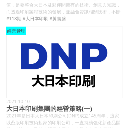
比上升約6.6%，但營家數僅增加約0.1%，主要是以桃園地
值，是要整合大日本及夥伴間擁有的技術、創意與知識，
區的製版營業額年增長高達32%；而就每家年均營業額分
而透過印刷製程技術的發展，並融合資訊相關技術，不斷
析，紙品以桃竹苗區廠家最高，每家約7,444萬元，其次為
的創新產品與服務，來實現長期發展的機會；由大日本公
#118期
#大日本印刷
#黃義盛
嘉南高屏地區，每家約7,263萬元；印刷業每家營業額也以
司的年報中，提出的印刷與資訊技術(P＆I)整合出七大
經營管理
桃竹苗區的15,946萬元最高，比起全台年均2,655萬元營
類，這包括專案規劃、微細加工、資訊處理、精密塗佈、
業額高約5倍，這跟製版業的集中有相當大之關係。 台灣
材料開發、後加工、評估分析等；另外因應數位環境的需
印刷包裝業的進出口統計 依照經濟部產銷統計，2022年
求，與事業夥伴合作發展平台技術，包括數位行銷、無現
漿、紙及紙板業產值約904.8億元，紙加工業約888.9億
金支付、物聯網服務等。(見表6) DNP的電子事業部門包
元，衛生品(紙尿布及衛生棉)約82.7億元、印刷業約679億
括顯示元件和電子組件，以自創的核心尖端技術如精細圖
元。其中內銷紙業約565.8億元，外銷約270.6億元，紙加
案、超細蝕刻、光刻等，在汽車、智能房屋、醫療保健、
工業內銷約865億元，外銷約137.9億元，衛生品內銷約
環境和能源等領域提供新的價值，這些技術內容參見表
115.6億元，外銷約12.8億元，印刷品內銷約588.3億元，
7。 大日本印刷公司將知識與傳播、生活與移動、食品與
外銷89.3億元，其中2022年紙業及紙加工業內銷是衰退
健康、環境與能源等四大成長領域為長期發展的願景，也
的，但衛生品及印刷業是增長的，外銷則都是增長的。(見
對這些領域的細部做市場規模分析，相關資料參見表8。
表8) 一、印刷品總出口額減少3.5%，標籤出口減少25%最
秉持今日創新是明日基礎理念 2018年大日本印刷公司新社
2021-10-10
多 但依據台灣海關進出口統計資料分析，2022年台灣印刷
大日本印刷集團的經營策略(一)
長北島義成(Mr. Yoshinari Kitajima)就任，開始啟動第三
包裝產業出口值約億8.96億美元，較2021年的9.3億美元
次的創業願景，以「今日創新是明日基礎(Today’s
2021年是日本大日本印刷公司(DNP)成立145周年，這家
減少3.5%，其中印刷品(HS49類)出口約3.05億美元，較
Innovation is Tomorrow’s Basic)」理念轉型發展。2019
以凸版印刷技術起家的印刷公司，一直持續強化新產品開
2021年減少2.6%，紙加工品(48類非紙及紙板類)出口約