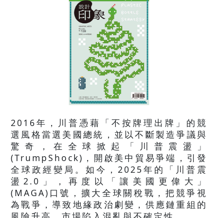
2016年，川普憑藉「不按牌理出牌」的競
選風格當選美國總統，並以不斷製造爭議與
驚奇，在全球掀起「川普震盪」
(TrumpShock)，開啟美中貿易爭端，引發
全球政經變局。如今，2025年的「川普震
盪2.0」，再度以「讓美國更偉大」
(MAGA)口號，擴大全球關稅戰，把競爭視
為戰爭，導致地緣政治劇變，供應鏈重組的
風險升高，市場陷入混亂與不確定性。