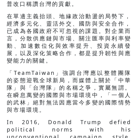
普改口稱讚台灣的貢獻。
在單邊主義抬頭、地緣政治動盪的局勢下，
經濟多元化、靈活外交、國防與安全合作，
已成為各國政府不可忽視的課題。對企業而
言，分散供應鏈與市場、關注匯率與利率變
動、加速數位化與效率提升、投資永續發
展，以及深化策略合作，都是提升韌性與應
變能力的關鍵。
「TeamTaiwan」強調台灣應以整體團隊
的姿態迎戰全球新局，而媒體上關於「中華
隊」與「台灣隊」的名稱之爭，實屬無謂。
在瞬息萬變的國際與市場環境中，「一個人
的武林」絕對無法因應當今多變的國際情勢
與市場環境。
In 2016, Donald Trump defied
political norms with his
unconventional campaign style,