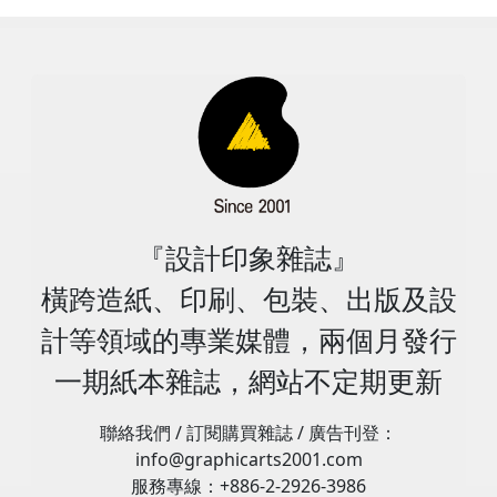
因主要來自進出口貿易的衰退，以國貿局統計，2023年1
Hideharu Maro說：基於數位化和可持續轉型的關鍵概
出版中心是正確的。另外2022年兒童書出口約2,917萬美
的意見並提供正確的信息。 為實現這三項社會責任，DNP
肺炎疫情讓全球居家隔離，也造成眾多商店、旅館關閉，
～7月出口貿易較2022年同期衰退約16.9%，進口貿易也
念，我們現在打算進一步推動凸版品牌在全球範圍內的發
元，其中日本就占約2,559萬美元，較2021年的3,272萬美
設立道德委員會，要求所有員工遵守法律和社會企業倫理
這讓電子裝置銷售大增，使得物聯網及5G通訊相關相關原
衰退約20.2%，這都與全球經濟陷入緊縮，加上原物料下
展，作為一個代表為各行各業和許多不同領域的客戶提供
元再下降約21.8%，這也是連續三年的衰退，2022年也僅
規範，設立防災委員會，以支持緊急情況公司業務運營的
料需求增加，也讓鋰電池需求大增，但也降低禮品及包裝
跌，調整庫存成為企業經營首要任務，尤其是佔約50%出
多方面、端到端解決方案的集團，來因應全球社會面臨的
是2019年外銷額的40%，疫情確實影響很大，希望疫情解
連續性，避免影響客戶、員工、供應商及各種利益關係
材料的需求；但在數據服務上業績是持平的，因為政府之
口額的半導體、資訊、通訊等庫存調整更是明顯，這讓台
挑戰。 成為創新社會價值全球性公司 1900年至1950年
封後，日本市場可以回歸。2022年轉印紙外銷額達1.31億
者，開發印刷與資訊技術，以解決社會問題及促進公司成
需求是增加的，但是影像相關產品及服務市場卻大幅減
灣出口產品，除了機械用具及零件還有增長外，其他品項
間，凸版印刷專注於印刷領域的發展，1950年至2000年期
美元，較2021年再增長約1.9%，其中轉印紙外銷額高達
長，開發原創技術及建立聯盟關係。並以專利及智慧財產
少。(見表2) 大日本印刷經營模式與策略 大日本印刷與凸
出口都維持20～30%的降幅。而出口衰退超過17%的地區
間，凸版印刷與大日本印刷成為全球前二名的綜合印刷公
1.29億美元(+36.7%)，東協占約7,075萬美元(+11.0%)、其
保護措施來維繫公司競爭優勢，成立集團資訊安全委員
版印刷公司是全球前兩大的綜合性印刷公司，也是世界印
包括中國大陸、韓國、大洋洲及馬、越、菲、印尼、中東
司(Comprehensive Printing)，2000年凸版印刷提出21世
他地區約3,113萬美元(-6.7%)，而2021年壁紙外銷約138
會，推動資訊安全與個人隱私保護政策，以確保資訊相關
刷產業最跨領域服務的領導性企業，其主要競爭優勢是融
及非洲等地；外銷市場衰退，但內需消費市場卻是逐漸熱
紀願景(Vision 21)，並加速數位業務的發展，2015年後，
萬美元，比較2021年則減少了21.7%。 2022年紙品加工
資產的管理與保護，同時出版9種語言的資訊安全導覽手
合印刷和資訊(P＆I)技術而發展出的商業模式。1876年，
絡，2023年上半年的零售營業額，較2022年同期增加約
凸版印刷加速先進數位(DX)及可持續發展(SX)轉型，以發
『設計印象雜誌』
(48類)外銷額約5.09億美元(-3.6%)，市場主要是北美約2.1
冊，以提高在全球七個海外國家的大日本印刷相關企業員
DNP以凸版印刷印書起家，1951年起，進入第二次創業，
8.99%，餐飲又營業額則增加約26.27%，而美元轉強，美
展全球業務、嶄新的市場領域與業務為目標，期盼將凸版
億美元(+4.7%)、東協約0.79億美元(-21.7%)、其他地區約
工的資訊安全意識。 實現可持續發展(SDGs)更是DNP未
成為綜合印刷(Comprehensive Printing 1950∼1980年)
橫跨造紙、印刷、包裝、出版及設
元台幣匯率到8月底亦接近1比32元台幣。(見圖2) ●圖1：
集團成為創新社會價值(Social Value Creating)的全球性
0.48億美元(+19.2%)，中國及香港合計約4,875萬美元
來的長期經營目標，而以ESG (環境、社會責任及公司治
公司；在1973年超越美國當納利，成為全球最大的綜合印
2022～2024年全球經濟成長預測(資料來源╱IMF國際貨
公司。 凸版集團現有的經營範圍大致可分成資訊與傳播
計等領域的專業媒體，兩個月發行
(-28.2%)、澳紐也有4,656萬美元(+14.3%)、歐洲約3,901
理)倡議行動來落實這個承諾，這也包括社會責任(CSR)、
刷公司，後再正式跨入資訊處理(Information
幣基金) ●圖2：近一年台灣出口貿易額及增長率(資料來源
(Information ＆ Communication)、生活與工業
萬美元(-9.7%)，日本約3,507萬美元(+8.3%)，這顯示紙品
環境倡議、氣候變遷倡議、人力資源與人權倡議及公司治
Processing 1980∼2000年)及資訊傳播業服務
╱經濟部國貿局) 2023年經濟困境下的台灣印刷包裝相關
一期紙本雜誌，網站不定期更新
(Living ＆Industry)、電子(Electronics)等三大事業群。資
加工的外銷市場地區是多元的，但中國供應鏈的外移，讓
理倡議等議題。在社會責任(CSR)議題上，是以聯合國全球
(Information Communication 1990∼2000年)；2000年
產業 以經濟部產銷資料統計資料，2023年1～6月造紙業
訊與傳播事業群主要係包括安全(Security)、內容及行銷
中港外銷減少28.2%是很可觀的，也從中了解到供應鏈對
契約十原則和可持續發展目標進行綜合分析；而在2020年
後，以融合印刷與資訊解決方案(P＆I Solution)作為21世
總產量約193.7萬噸，較2022年同期減少11.5%，內銷量約
(Content ＆Marketing)、商業外包服務(BPO)等業務內
聯絡我們 / 訂閱購買雜誌 / 廣告刊登：
紙品加工有多麼的重要(包裝用途)。 2022年台灣包裝印刷
3月，DNP更提出了2050年的環境願景，其中包括了實現
紀發展的願景，2015年後，更以印刷與資訊的創新(P＆I
115萬噸，較2022年同期減少11.3%，出口量約77.4萬
容，生活與工業事業群則是包括包裝(Packaging)、裝飾
info@graphicarts2001.com
外銷約1.56億美元，較2021年的1.68億美元減少7.3%，其
脫碳、循環經濟、社會與自然和諧相處，採取減少溫室氣
Innovation)來引導未來發展的願景，並確認知識與傳播、
噸，與2022年同，進口量約53.3萬噸，較2022年的63萬
材料(Decor Materials)、功能產品與能源(Functional
服務專線：+886-2-2926-3986
中北美是主要市場約6,579萬美元(-8.5%)，其次是東協的