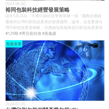
2023-08-30
裕同包裝科技經營發展策略
該年5月25日，中華印刷科技學會舉辦一場「國際供應鏈遷移與台灣印刷包裝產業的發展趨勢」論壇，這是要讓台灣印刷包裝業者瞭解，供應鏈包裝服務是印刷包裝產業發展重要的關鍵。我們以中國印刷包裝品外銷額為例可發現，其由2019年的152億美元增至2022年的221億美元(+45.5%)，增加最快速的是信封(+54%)、紙盒(+51%)、標籤(+77%)、其他紙及包裝品(+94%)、紙管(+58%)等品項，這都是供應鏈包裝產業服務的產品。而以2022年的資料顯示，這些品項外銷總額大約為152億美元，佔印刷包裝總外銷額221億美元的68.7%左右。 供應鏈遷移驅動印包業未來 再分析印刷包裝外銷額前30名的國家，增長超過50%者，包含美國(+52.7%)、越南(+112.1%)、新加坡(+74.6%)、馬來西亞(+129.3%)、日本(+106.1)、法國(+178.6%)、菲律賓(+96%)、印尼(+91.6%)、聯大公國(+77.5%)、印度(+112.6%)、義大利(+65%)、墨西哥(+51.4%)、俄羅斯(+80.3%)、西班牙(+241%)、台灣(+50.6%)等等，這些國家大部分都是過去5年來，國際供應鏈由中國外移的主要國家之一。 2018年起中美貿易的衝突，引發了貿易保護政策及關稅保護，COVID-19新冠疫情蔓延驅動斷鏈危機、美國技術出口管制讓供應鏈在地化成為趨勢，而俄烏戰爭更引發地緣衝突的風險，這些都加速國際供應鏈遷移的主要因素，目的地主要移至東南亞、墨西哥、南亞等，甚至回歸歐美、日本、韓國及台灣等國，這也引發國際供應鏈包裝服務業者的新機會。藉此也解釋過去四年的全球動盪時代，為何中國印刷包裝外銷還能呈現高幅增長的原因，而我們舉辦供應鏈包裝服務論壇，就是希望台灣業者能瞭解這趨勢，能關注及掌握這些供應鏈遷移的機會，以驅動印刷包裝產業未來的發展。 在1998～2002年期間，當掌握全球75%筆記型電腦生產的台灣業者，把約8,000萬至1億台的筆電產能全移至中國，加上其他資通產品及輕工產品都外移中國，台灣的包裝印刷在2002年後就開始衰退。以台灣造紙公會統計，2000年紙及紙板消費量約有510萬噸，2001年就衰退至451萬噸，到2022年的紙及紙板消費量僅約412萬噸，減幅約20%，這是受到供應鏈產業包裝需求不見得影響所至。單以一台筆電的包裝成本約8美元，一億台的筆電包裝品就是8億美元，這佔約台灣印刷包裝產值的25%，也顯示供應鏈包裝服務在印刷包裝產業的重要性。(見圖1) 1995年後的中國成為世界工廠，也成就了全球供應鏈服務最大的印刷業包裝業者，而發展初期的主要業務也來自外移至中國的台灣資通業者，現為中國第二大的印刷包裝企業，它就是深圳市「裕同包裝科技」公司。 ●圖1：1998～2022年台灣造紙業生產及消費量(資料來源╱台灣造紙公會) 認識深圳裕同包裝科技公司 一、裕同包裝科技公司簡介 根據裕同包裝科技公司網站之介紹，其成立於2002年，總部位於深圳市，2016年在深圳證券交易所上市，是一家領先的高端品牌包裝解決方案提供商，服務於眾多財富500強的客戶和高端品牌。專業為消費電子、化妝品、食品、健康、菸草…等行業，提供有競爭力的包裝產品、解決方案和服務，並致力於持續為客戶提升品牌價值。 裕同包裝科技公司所提供的產品和解決方案，包括彩盒、禮盒、說明書、不幹膠、紙盒、紙塑及智慧包裝、環保包裝、功能性包裝，同時也提供創意設計、創新研發、整合製造、自動化規模化生產、多區域營運及就近快捷配送等專業服務。裕同設計的作品多次榮獲德國紅點獎、iF設計獎、美國Mobius Awards廣告獎等獎項。(見圖2) 截至2021年止，裕同包裝科技擁有80家子公司、7家分公司，在華東、華南、華北、華中、西南、越南、印度、印尼、泰國等地設有生產基地，並在美國、澳大利亞、香港等地設立了服務中心，為全球客戶提供就近服務。認證體系包含ISTA、CNAS (ISO 17025)實驗室認證、QC 080000有害物質過程管理控制體系、色彩管理G7、ISO 14000環境管理體系、OHSAS 18001職業健康安全管理體系、ISO 22000食品安全管理體系等認證。 裕同包裝科技的使命為專注印刷包裝市場、為客戶創造永恆價值、提供尖端產品和服務，經營理念為誠信、務實、高效、創新，核心價值為客戶導向、重視員工奉獻、創新創造、合作共贏。截至2022年底，全球員工約有21,831人，其中生產部門約16,614人、銷售部門約863人、財務部門約227人、行政部門約1,662人、研發及技術部門約2,465人，其中屬於總公司則約有4,089人。 ●圖2：裕同包裝科技公司印製的包裝相關產品(資料來源╱公司網站及公開資訊) 二、裕同包裝財務及經營資訊 以裕同包裝科技公司2022年之年報資料顯示，全年營業收入達163.6億人民幣，較2021年的149.4億元增加9.49%，也比較2011年的117.9億元增加38.8%；2022年稅前淨利約18.1億人民幣，淨利率約11.0%，較2021年淨利約12.2億增約48.4%，較2021年的11.47億元增57.3%。2016年裕同包裝在深圳上市，若比較過去10年的經營成果，營收增約5.3倍，毛利增約3.9倍，淨利增約3.9倍，而毛利率由2013年的30.1%降至2022年的23.3%，淨利率由14.1%降至11%。比起2021年中國印刷百強的淨利率7.96%，經營績效是高很多的，而比起台灣印刷包裝產業，這數字更是令人驚豔。(見表3) 就原料成本佔銷售額比率分析，裕同包裝科技在2019年前都低於40%，但2021年增至48%，2022年約在46%，這顯示售價被砍或原料上漲因素，當然這會明顯地影響到毛利率的降低。而2022年的用人費率(包含直接人工、管銷研等用人費)約17%，這與過去的18～19%下降約2%，這應該是整體用人效率的提升，或經濟規模產生的效益所致，但裕同包裝科技一直在推動智慧及自動化工廠，這是否由這產生的效益，也是值得關注的。 再分析裕同包裝科技公司過去10年資產負債表及風險評估，隨著業務擴大，應收款、庫存、庫定資產投資等都隨著業務擴增而比例增加，長短期負債與淨值的結構的變化也算正常，就公司的應收款、庫存及總資產產周轉效率分析變化不大；但公司在2016年上市後，確實強化了公司的財務資金流通性，也擴大資產及業務的規模，這使流動比率由2016年前的130%提高至150%左右，公司淨值率也增至50%以上，但總資產周轉率卻比上市前降低約20%。而2022年應收帳款週轉率僅2.69次，也就是約135天才收到貨款，這對公司資金壓力是有的。(見表4) 三、裕同業務結構與毛利率 由裕同包裝科技公司年報資料顯示的業務結構，2022年的精品營業額約118億人民幣，佔總營業額約72.2%，是2013年的6.7倍，年均增長約23.5%；包裝配套品營業額約28.4億人民幣，佔總營業額約17.3%，是2019年的1.9倍，年均增長約25%；環保紙塑營業額約11.2億人民幣，佔總營業額6.8%，是2019年的3.63倍，年均成長約54%；其他類產品約2.38億，佔約1.45%。營收中屬於紙製品約有158.4億人民幣(佔96.8%)，非紙製品約5.18億人民幣(佔3.2%)。(見表5) 2019年後，裕同包裝科技年報改變產品結構的歸類及稱呼，以2019年報顯示，說明書的營業額約7.16億人民幣，佔當年營業額約7.27%，是2013年的2.29倍，年均增長率約15%；紙箱業務約9.4億人民幣，佔當年營業額約9.55%，是2013年的2.54倍，年均增長約17%；2019年不乾膠業務約2.1億人民幣，佔當年營業額的2.13%，是2013年的2.58倍，年均增長約17%。 裕同包裝科技於2019年改變於業績統計及歸屬，所以2022年之年報顯示，其國內營收佔約80.26%，出口佔約19.74%，但若以2017年年報顯示，國內銷售僅佔約33.4%，直接及間接出口額佔66.6%。而以2015年年報顯示，國內銷售佔33.91%，間接外銷佔24.02%，直接出口佔42.07%，以這些統計變化，2022年的國內業務佔比應還在50%以下，另外50%以上還是以國際供應鏈相關業務，這包括間接及直接出口、海外工廠營收都包含在內。 再來分析各產品的毛利率變化，裕同包裝2022年的平均毛利率約為23.75%，比較2019年前的30%以上的毛利率是降低很多的，這也是承接國際供應鏈業務的殘酷事實，以Apple公司為例，每年公佈新的供應廠商，也淘汰部分舊的供應商，同時要求年年降價。分析細部產品的毛利率，2022年精品盒約為23.99%，2019年則約30.5～35.9%之間，2022年包裝配套毛利率約21.58%，2019年則約28.3%，環保紙塑在2022年毛利約為23.08%，2019年則約為33.8%；而分析2019年的說明書毛利率約為39.42%，紙箱約為19.38%，不乾膠約28.11%，在那時價格都還是較高的毛利，2022年由於統計沒歸類，所以無法比降其降低的幅度。(見表6) 我們再由年報中資料，可以看到2022年的中國國內銷售毛利率約為22.8%，國外銷售業務約27.53%，看來外銷業務毛利率還是高於國內的。但2019年後把間接外銷都計入國內銷售，經比較過去資料，過去國內業務毛利是遠低國際供應鏈業務約15%，而2019年後，兩者的毛利率應該還有約7～10%的差距。 以2020年裕同包裝科技公司前5家客戶營業額共約62.9億人民幣，佔總營業額約38.42%，而以2013年的前5家營業額卻佔當年銷售額的66.5%，可見其業務集中度是很高的，這也是經營的風險之一，如果其中一家丟失了，經營上就馬上會遇到困難。但分析2015年的前5名資料，第1名是鴻海富士康、第2名是和碩、第3名是華為、第4名是聯想、第5名是廣達，5家公司中有3家是台商，其佔當年營業額比率約50.1%。大家可以知道裕同包裝科技公司發展與台灣廠商之間的關聯緊密度，而台商中，昌碩科技、永豐餘紙業、鴻富錦公司都曾經是股東之一。(見表7) 裕同包裝科技經營發展策略 綜合網路媒體及裕同包裝科技公司對外資訊，其主要發展歷程大致分為以下幾個階段： 一、奠基階段(2002～2008年) 其前身是1996年成立的裕同包裝場，它抓住消費性電子遷移至中國代工的機會，2000年成為Sony公司新款遊戲機包裝供應商，2001年通過ISO 9001:2000認證，並成為富士康(Foxconn)合格供應商。就長期經營發展需要，2002年正式成立裕同包裝科技公司，以「製造＋服務」商業模式專業經營消費類電子包裝業務，同時通過ISO 14000環保體系認證，營業額突破2,500萬美元，員工約2,000人。2003年推動ERP資訊管理系統，導入CTP直接製版設備，並成為任天堂、微軟(Microsoft)、三星電子(Samsung)、華碩(Asus)等企業合格包裝供應商。 2004年裕同包裝成為和碩及華為的合格供應商，並在蘇州設廠；2005年成為英特爾(Intel)、兄弟(Brother)合格供應商；2006年榮獲三星(Samsung)公司頒發最佳供應商獎項，並設立特種印刷包裝事業部，開發高檔菸酒包裝業務，其營業額達7.38億人民幣，獲利約7,237萬人民幣；2007年取得Asus及Sony綠色夥伴(GP)認證，營業額增至12.3億人民幣，淨利約1.2億人民幣，員工增至5,000人，且在煙台設廠；2008年通過HACCP食品安全體系及FSC-COC森林管理體系認證，在珠海設廠，內部組織改革，並成立日系客戶、IT大客戶、奢侈品等包裝印刷事業部，同年也成為廣達電腦的合格供應商，這期間，任天堂的Wii引領體感遊戲的風潮，在2006年成為裕同第一大客戶(營收佔50%以上)。 在這段期間，裕同包裝科技資本額由2002年的100萬人民幣，經過5次增資，到2006年9月已達到8,000萬人民幣，期間股東吳蘭蘭佔約90%，劉波則佔約10%，到第5次再增加王華均佔12.5%，吳、劉兩人減至78.75%及8.75%。2007年12月，裕同包裝科技將5.375%股權開始對外釋股，其價格以4.5倍至10.63倍面值溢價給14位新股東，2008年4月以10倍面值轉讓4.95%股權給昌碩科技，其條件是裕同包裝科技承諾2008年稅後淨利不低於1.2億元，資產淨值不低於4.1億元，但2009年裕同包裝科技公司股東吳蘭蘭退回3,104.64萬人民幣(含332.64萬元違約金)。 2002～2008年間，裕同包裝科技公司股本增加80倍，估計淨值增加約400倍(4億人民幣)，公司市值增約800倍(8億人民幣)，營業額增7倍(2億增至14億人民幣，並開始為未來資本化作準備。這段時間目標客戶由遊戲機產業擴充至IT產業，並準備為移動通訊、菸酒化妝品等產業做準備，這以國際供應鏈大客戶為主的策略，快速壯大公司的規模；而提供完整產品(紙盒＋說明書＋標籤＋紙箱)及服務的解決方案，同時也建立國際相關認證(ISO、FSC、HACCP等)，而隨著目標客戶在各地設點，確實滿足國際客戶在中國投資的包裝需求；公司組織也因應市場及客戶需求而改變，以其做好專精服務與提高營銷效率，這些策略的成功，讓裕同包裝奠定中國高端包裝印刷的先驅者，2007年成為全國印刷私營企業之首。 ●圖8：2015年底裕同包裝科技公司股權結構圖(資料來源╱裕同包裝首次公開發行招股說明書) 二、轉型階段(2009～2015年) 2006年裕同包裝科技公司就提出以創新服務模式來強化客戶的滿意度，2008年的全球金融危機，除了把公司定位為高端品牌包裝整體解決方案提供商，同時考慮資本化帶來的長期資金，以擴大全球性供應鏈服務的需求，而公司組織也需要全面調整，以因應長期發展之需求，這段期間，其轉型的做法如下： (一)持續以投資或購併方式佈局國內據點，並開始全球化佈局╱2008年前，裕同包裝科技公司就有規劃資本化上市佈局，以滿足公司發展資金需求，所以逐步分散股權，2009年後也開始清理過去沒全資的投資子公司，重新整理成為裕同包裝全資子公司，以利證管單位評估上市條件之要求；清理全資子公司股權，也經過幾次釋股及股東權益轉增資，直至2014年6月26日，股本增至3.6億人民幣，其中永豐餘在2009年曾經擁有裕同包裝公司3%股權。同年，鴻海富士康集團的鴻富錦公司也同價取得4.981%股權，但永豐餘在2011年又把股權轉讓給其他股東，當時轉讓價格計算裕同包裝科技公司市值約13.3億人民幣，約為當初股本1.5億元的8.6倍。 根據裕同包裝科技公司2015年首次公開發行資料顯示，裕同包裝除了3家參股公司外，有4家佔比60～82%二級子公司，另有22全資二級子公司及3家三級子公司，5家分公司，這些公司中有些是透過購併，有些是與客戶策略合資但再買回，而各地區轉投資公司的做法，過去都跟隨客戶以提供當地生產服務目的而投資，但這段期間的投資策略，則以設計、材料、環保、技術、新市場開發為目標的對象購併，這也驅動新業務的發展(例如菸酒、化妝品等)，也提供更完整的供應鏈服務(設計、新材料及環保解決方案等)。而這些投資公司中，香港裕同(2002年投資)過去扮演接單角色，現在則著重管理海外投資角色，越南廠是海外第一家，則扮演裕同包裝在全球化服務佈局的開端，其於2010年成立，100%由香港轉投資，這期間裕同包裝也在台灣、美國及英國設有服務及支援據點，但並未直接設立公司。(見圖8) (二)掌握移動產業的爆發性增長，加速裕同包裝朝多元產品與多元客戶結構轉型╱即使富士康跟裕同包裝在2001年已有業務往來，但2008年前裕同包裝的主要業績先來自Sony及任天堂的遊戲機產業，任天堂佔到裕同包裝業績的50%，接著來自台灣和碩、廣達及三星的筆電等資訊產品，延續裕同包裝的高度業績增長，後續也包括華為、仁寶、緯創、海爾、惠普、衛寶等客戶，2007年iPhone手機開始對外銷售，讓富士康成為裕同包裝的第一大客戶。2006年裕同包裝營業額約7.39億人民幣，2007年暴增66.8%至12.32億人民幣，至2011年增至17.8億元，2015年再增至42.9億人民幣，其中富士康在2011年佔4.05億、到2014年業績增至15.8億元，2015年才為降至13.7億元人民幣。但由2007年後，富士康一直是裕同包裝的第一大客戶，而前5大客戶，在2009～2015年期間佔裕同包裝總營收的60%以上，這可看到富士康對裕同包裝的重要性，正隆紙業曾經是Apple的客戶，最後也由裕同包裝取代了。(見表9) 這些品牌客戶的交易，一部分是直接與裕同包裝科技公司交易，例如華為、三星、聯想、海爾等；另一部分則為裕同包裝科技公司間接客戶，例如任天堂、Sony、Dell、惠普等，公司是此類客戶認證的供應商。由於代工行業特點，公司的產品交付給客戶指定仁寶、富士康、捷普、緯創資通、和碩、廣達等知名代工企業代工。而這段期間，裕同包裝重組團隊，加速拓展菸酒、化妝品、食品包裝領域，其客戶包括紅塔集團、蘆洲老窖、古井貢、玫琳凱、雀巢等，這期間的多元產品轉型發展，對裕同包裝發展是很成功的。2013～2015年期間，其菸酒包裝業績每年增長都將近一倍以上。(見表10) 由2015年裕同包裝科技公司募股產建項目中，也可以看到在多元客戶與產品的發展是很明確的，其募股資金分別投資在深圳、蘇州與崑山、武漢及安徽豪州，其資金投入、目標客戶與產能規模詳見表11。 (三)強化公司專業組織體制及供應鏈綜合服務能力與競爭力╱在2016年規劃上市前，裕同包裝除了把銷售部門改成事業部的營銷組織，主要是可以針對目標客戶提供專業服務。而在總公司也建立功能組織，包括採購、行銷、設計、資訊、技術、品保、營運、財務、人資及生產中心，董事會也成立審計委員會、策略委員會、薪酬與績效考核委員會、提名委員會，透過專業組織來進行專業經營管理的需求。 傳統的包裝企業只依照客戶需求，提供即時性(JIT)的生產製造能力、做好品質管理及交期，但這是很容易陷入價格競爭及訂單不穩定的情況，裕同包裝科技則要轉型成提供完整的包裝解決方案者(Total Packaging Solution Provider)，必須提供包含包裝結構、材料檢測、製程管理、倉儲物流、客戶服務等一體化的解決方案，並依各項認證的標準化及客戶需要時效來管理運作。所以在這段期間，裕同包裝科技才購併設計與材料公司來強化綜合性的服務能力，同時裕同包裝也關注到社會責任的重要性，包裝設計也朝著往減量化、綠色化的3R＋1D環保趨勢走。而且就人力成本提升、材料上漲，以自動化生產技術來提升效率，尤其在高端紙盒生產上，逐步實現上光、燙印、壓凹凸、模切、壓痕和糊盒等加工工藝的自動化，以適應多品牌、多元化及高質量的需求，這強化供應鏈管理及服務及競爭力。(見圖12) 在這段期間，裕同包裝科技公司營業額由2008年的14億元增至2015年的43億元，年均增長約17.5%，淨利率也由約10%提高到史上最高的18%，而淨利額年均增長率約30%，2015年營業收入約42.9億，也榮登中國印刷企業百強第二名，而裕同包裝科技已體會到，「環保＋科技＋互聯網＋文化」已是下一階段發展的策略口號。 ●圖12：裕同包裝科技公司整體解決方案(資料來源╱裕同招股說明書、東吳證券研究所) 三、全面發展(2016～2022年) 就全球消費電子市場，遊戲機在2010年市場就已經飽和，個人電腦在2011年達到高峰，筆電在2012年也達到飽和，蘋果智慧手機也在2015年達到最高峰，這也顯示2015年後的消費電子的包裝市場也將趨於飽和；而2018年的中美貿易衝突，2020年後爆發的COVID-19疫情及斷鏈危機，加上中美科技管制，都讓全球供應鏈加速由中國向外遷移。2016年上市的裕同包裝科技公司面對這個艱難時刻，但其營業額卻由2015年的42.9億元增至2022年的163.6億元，年均增長約21%，而其淨利額也由2015年的7.89億元增至2022年的18.06億元，年均增長約12%，但其淨利率明顯的由2015年的18.4%降至2022年的11%，讓裕同包裝科技公司整體經營正式進入全面發展時刻。而採取全球化供應鏈服務、多元化產品及市場服務、加速智慧化生產及環保包裝經營策略，以「綠色、環保、低碳」的印刷包裝來強化未來核心競爭力。 (一)全球化佈局策略╱2010年裕同包裝科技在越南成立第一個海外工廠，而由裕同包裝2022年年報資料，該公司已在全球建有50餘家生產基地和服務中心，其中在越南(北寧、平陽)、印度(班加羅爾、德里)、印尼和泰國(北欖)、馬來西亞等共建立7個生產基地，也在香港、美國和澳大利亞設立了服務中心和辦事處，同時在中國主要城市建立40餘家生產基地，以滿足供應鏈在地化服務的需求，而且迴避地緣政治帶來的供應不穩定性。而設計團隊分佈在深圳、上海、東莞、蘇州、成都、武漢、煙台、台灣、美國和越南等地，把設計能力涵蓋到市場調查、概念設計、平面設計、造型與體驗、結構設計、材料規劃、CMF工藝、工程實現、成本優化等服務內容。 截至2022年底，裕同包裝共有二級子公司45間，三級子公司30間及1家四級子公司，另外建立國家級工業設計中心、中國紙包裝印刷材料研發中心、廣東省綠色印刷與智慧包裝工程技術研究中心、深圳市企業技術中心、深圳3D印刷技術工程實驗室、深圳納米智慧塗覆材料工程實驗室、深圳市新型綠色包裝材料工程技術研究中心、寶安區數位化及防偽印刷工程技術研究中心等8個工程研究中心；並已取得專利1,207項，其中發明專利109項、實用新型專利1,022項、外觀設計專利76項，其中在環保包裝、3D印刷、功能包裝材料、智慧製造和包裝物聯網等，擁有核心技術及自主智慧財產權。 全球化的佈局對裕同包裝科技還是有所成果的，由裕同包裝對外公開資料，出口營收由2019年的13.58億元人民幣(佔總營收13.6%)，增至2022年的32.3億人民幣(佔總營收19.7%)，年均增長率約31%，而國內營收年均增長僅約15%。(見表13) (二)多元化產品及多元市場服務╱2022年裕同包裝年報提到，裕同包裝除了在消費性電子、白酒、菸草等行業有著較高的客戶市佔率外，在智慧硬體、大健康、化妝品、文創、高端食品和奢侈品等產業，也積累了一大批全球頂級和知名品牌客戶資源，以新材料、新產品、新技術和新工藝的優勢，解決客戶痛點，提升客戶滿意度；這多元化產品及市場服務策略，在過去10年間，裕同包裝科技也是促進業績持續成長的原因。 我們以前5大客戶營業總額來分析，2015年前，前5大營收佔總營額都超過60%，2017年首次降至54%，2019年降至39%，2021年降至30.31%，2022年又回升至38.42%；而就產品多元化分析，2015年前，非消費電子產品業績(菸酒包裝等)由2.2億元增至2015年的8億人民幣(佔總營業額的16.5%)，2016年後，將產品範圍擴大至菸標、環保包裝、禁塑材料、化妝品、5G運用服務(VR/AR/MR)、穿載裝置、智能家居等包裝業務，並提供綜合性的解決方案，包括創新提案、設計、研發、工程開發、生產製造等一貫化之服務。 裕同包裝科技公司陸續採取購併策略來佈局新業務開發，例如2017年收購武漢艾特紙塑，讓裕同進入菸標及禮盒菸包供應體系，而裕同包裝紙塑營業額，由2019年約3.08億元，增至2022年的11.17億人民幣，年均成長約54%；2018年購併江蘇德晉塑料包裝，大幅提升裕同包裝在化妝品包裝的技術，也擴展了化妝品高端品牌客戶市場；2021年購併深圳仁禾智能實業
#129期
#男兒當自強
#黃義盛
包裝未來
2024-07-05