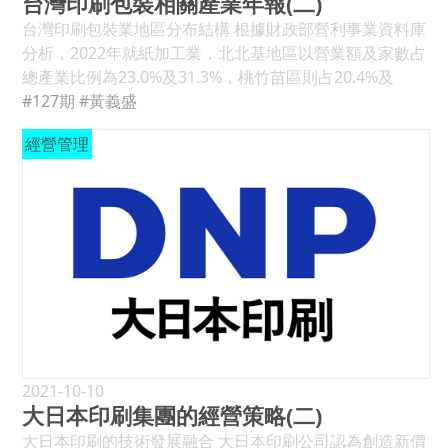
台灣印刷包裝相關產業年報(二)
台灣印刷包裝業地區分布結構 根據財政部營利事業資料庫
分析，2022年就紙加工業，北北基地區以營業額及家數占
總產業比例為23.0%及31.3%，桃竹苗區則占20.4%及
15.4%，彰中投雲區則占33.9%及35.8%，嘉南高屏區則占
#127期
#黃義盛
21.0%及16.2%，其他地區則占1.6%及1.4%，就家數及總
經營管理
營業額看，彰中投雲都是最多的地區，但以每家產值來
看，桃竹苗及嘉南高屏反而是較高的。而以印刷業分析，
就總營業額及家數看，北北基地區約占為30.2%及50.5%最
多，桃竹苗地區則占51.0%及8.5%，彰中投雲則占11.2%
及23.2%，嘉南高屏則占7.4%及15.8%，其他地區則占
0.2%及2.0%，印刷業營業額及家數呈現差異最大的是桃竹
苗區，家數僅占8.5%，營業額居然占到51.0%，這主要是
製版的廠家都集中在這地區，1,046億製版產值有998億在
桃園，而家數僅有32家，這拉高了這地區的營業額比例，
而含桃竹苗以北的印刷總營業額占印刷總營業額的
81.2%，但紙品卻僅占了約42.6%。(見表7) 比較兩年資
2021-10-10
大日本印刷集團的經營策略(二)
料，2022年紙品加工在中南部營業額占約54.9%，與2021
年的57.3%減少約2.4%，而2022年印刷業營業額桃竹苗占
大日本印刷的技術發展融合 大日本印刷公司認為創造新價