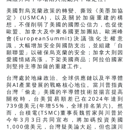
美國對烏克蘭政策的轉變、撕毀《美墨加協
定》(USMCA)，以及關於加薩重建的構
想，不僅削弱了美國的國際公信力，也促使
歐盟、加拿大及中東各國更加團結。歐洲峰
會(EuropeanSummit)決議強化主權意
識，大幅增加安全與國防支出，並組建「自
願聯盟」以確保烏克蘭的安全；加拿大則因
愛國情緒高漲，下架美國商品；阿拉伯國家
則堅持主導加薩的重建工作。
台灣處於地緣政治、全球供應鏈以及半導體
與AI產業發展的戰略核心地位。當川普指責
台灣「偷走」美國的半導體技術並揚言提高
關稅時，台美貿易順差已在2024年達到
739億美元(年增55%，全球排名第六)。然
而，台積電(TSMC)董事長魏哲家與川普於
今年3月3日共同宣布，將加碼投資美國
1,000億美元，台灣疑美論大起，但也讓川