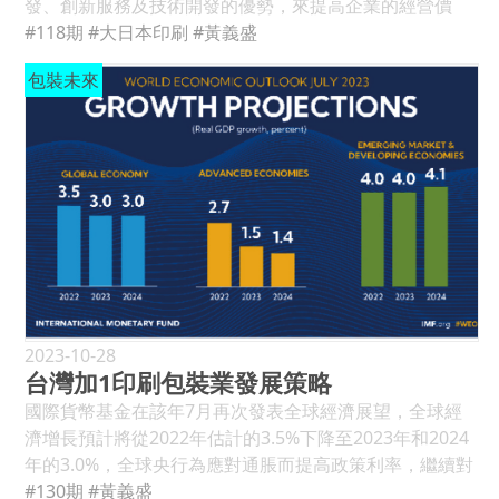
年至2024年的中期目標，以關鍵產品銷售由35%增加至
發、創新服務及技術開發的優勢，來提高企業的經營價
5.09億美元，較2021年減少約3.6%，另外2022年智能卡
45%，營業利潤率則由4%增加至5.1%左右，淨值報酬率
值，深深了解「今日創新是明日基礎(Today’s Innovation
#118期
#大日本印刷
#黃義盛
出口約8,267萬美元，較2021年減少約6.4%。綜觀2022年
(ROE)則由7%到至少穩定性的5%以上；事業部門營銷結構
is Tomorrow’s Basic)」的經營理念，並圍繞「印刷與資
整體印刷包裝產業的外銷額減少約3.5%，外銷減少的原因
包裝未來
中，資訊傳播部由39%降至34%左右，電子部由44%降至
訊的創新」(Printing ＆Information Innovations)作為企
是俄烏戰爭讓全球通膨飆高，經濟成長也由2021年的6%
37%，飲料部則由3%降至2%，但生活資材部門則由2019
業發展的願景。而DNP確認未來公司成長的四個領域，包
降至2022年的3.4%，而台灣的經濟成長也由2021年的
年的14%增加至2024年的34%，而實現可持續發展(SDGs)
括知識與傳播(Knowledge and Communication)、食品
6.53%降至3.04%，出口額也由2021年的29.4%增長降至
更是大日本公司長期經營上的承諾。 這次經營改變是透過
與健康(Food and Healthcare)、生活與移動
2022年的7.4%；出口結構中，紙品加工占30.5%最多，其
印刷與資訊(P＆I)創新，由成長領域創新價值，由現有經
(Lifestyle ＆ Mobility)、環境與能源
次為包裝印刷、出版及工業印刷則都各占約15%左右。(見
營領域重整及優化中創造價值，再以財務及公司治理來支
(Environment ＆ Energy)等四項經營領域，以身為國際
表9) 再比較2016年的資料，2022年智能卡外銷增加約
援轉型發展，目的是促進大日本印刷的未來經營增長，並
印刷媒體領導企業，大日本印刷公司也關注及支持可持續
1.5%，紙品外銷減少約7.9%，但印刷品(HS碼49類)外銷增
提高公司經營價值與獲利。在成長領域市場環境分析上，
發展的環境、社會及公司治理(Support Sustainability
加約43.5%，整體印刷業外銷較2016年增加約5.9%；再來
大日本印刷理解到全球都在從事數位轉型，包括數位經濟
from Environmental、Social and Governance(ESG))的
分析個別印刷品資料，2022年較2016年外銷增長最多的是
發展大趨勢，日本人口下降、老人化的來臨、智慧城市的
立場，而對話與合作(Taiwa (Dialogue) and
工業印刷(109%)，其中主要是轉印紙，其次是包裝印刷
發展及循環經濟發展導向，以此市場環境，DNP發展的未
Cooperation)則是大日本印刷公司對所有利害關係人的指
2023-10-28
(19.7%)，這說明轉印紙印刷在台灣是有對外競爭力，另與
來關鍵成長產品請參見表9。 2020年度DNP的海外員工約
台灣加1印刷包裝業發展策略
導原則。 2019年度，大日本印刷公司在全球共有77間工
供應鏈相關的包裝印刷品基本是持續成長的。但2022年標
佔1/8，海外營業額也佔集團的18%，未來集團將利用產品
廠(日本61間、海外16間)、63處銷售據點(日本35處、海外
國際貨幣基金在該年7月再次發表全球經濟展望，全球經
籤印刷出口減少2,528萬美元(約25.9%)，這值得關注，可
及服務的競爭優勢，積極的深化海外關係，以擴大海外市
28處)及約30,000家企業客戶，員工有38,181人(日本
濟增長預計將從2022年估計的3.5%下降至2023年和2024
能是供應鏈外移與在地化供應有關，而出版印刷自2020年
場的業務，進一步提高經營的綜效與價值；而重整公司資
33,440人、海外4,741人)，現有專利共12,226個。2020年
年的3.0%，全球央行為應對通脹而提高政策利率，繼續對
疫情爆發後，就逐年衰退，這主要是來自日本訂單的兒童
源，投入有成長及價值的產品與服務，以提升經營獲利，
度營業額約13,354億日圓(128.6億美元)，較2019年度減少
經濟活動構成壓力，而全球總體通脹率預計將從2022年的
#130期
#黃義盛