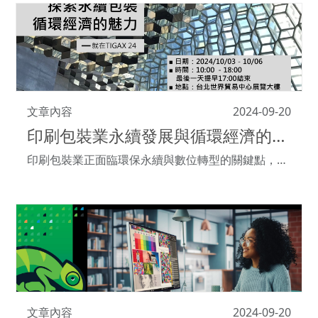
文章內容
2024-09-20
印刷包裝業永續發展與循環經濟的未來
印刷包裝業正面臨環保永續與數位轉型的關鍵點，減
塑與減碳成為當前急迫的生存點，才能在全球市場中
保持競爭力。 隨著國際法規與市場需求的變化，循環
經濟成為全球關注的焦點。因此碳權的掌握與全球貿
易競爭力直接相關，隨著歐盟關稅調整（CBAM）和
歐盟無毀林產品監管（EUDR）等法規的約束，印刷
包裝業也必須思考如何應對這些法規對供應鏈和產品
貿易的影響。 而永續發展的關鍵在於降低對資源的消
耗，並減少對環境的負面影響，因此如何降低或取代
文章內容
2024-09-20
塑膠的使用，在生產中減少碳排放已為應對全球暖化