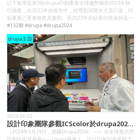
Kramer Druck合作進行一項神經行銷學研究。(見圖1) 這
以下報導是第9份drupa印刷產業全球趨勢報告2023年執
項研究是在德國進行的，德國是一個對葡萄酒出口商有吸
行摘要，在2022年的報告中，經歷新冠肺炎大流行後，印
引力的市場。一群德國消費者看到貨架上的32個標籤，設
刷產業已逐漸復甦及樂觀。而2023年的結果仍然保持這一
計相同，但紙張類型和表面處理各不相同。整個顧客旅程
個氣勢，對2023年的信心進一步提高，並且對2024年的預
#132期
#drupa
#drupa2024
被重建，從貨架觀察、葡萄酒選擇到產品品嚐。選擇後，
期非常樂觀。儘管面臨嚴峻的經濟逆潮，但所有市場和幾
drupa主題
參與者可以一次觀察、觸摸和評估瓶子。在整個決策過程
乎所有地區的信心水準都在不斷增長，很明顯「適者生
中，從瓶子的貨架選擇到品嚐的那一刻，我們都使用神經
存」這句老話，適用於尋找新的增長和發展途徑的印刷商
行銷學方法來分析消費者的體驗。 而在貨架前的第一
和供應商。 各地區信心水平逐漸增長 在2023年，全球有
個“關鍵時刻”，其結果顯示，在觀察的前五秒選擇過程
44%的印刷商表示他們公司目前的經濟狀況為“良好”，
中，最能夠吸引消費者注意的瓶子是那些具有視覺、顏色
12%的印刷商認為“較差”，其餘44%的印刷商認為“令人滿
或材質並置特徵的瓶子對比，例如深色紙張和閃亮的金屬
意”。樂觀淨差值為+32%，即44%減去12%，該總體結果
質感。另一方面，最受關注的標籤是那些帶有金色或古銅
顯示圖表中的綠色列，比2022年提高14%。以下文中還有
色裝飾的淺色紙。此外，消費者的注意力也集中在帶有粗
許多圖表，顯示的正是這種樂觀或悲觀淨差值。 但也並不
糙紋理紙標籤的瓶子上，紋理明顯，浮雕裝飾具有光澤效
全是好消息，德國就顯示較悲觀為+12%，與2022年相
果。 在第二個“關鍵時刻”，即是消費者與瓶子進行身體互
同。而歐洲其他地區+34%，北美洲信心水準從2022年的
動時，一般帶有紋理紙的標籤和相同顏色的裝飾物，實際
高峰值降至+50%。而南美洲暨中美洲為+24%，非洲為
2024-06-02
上會增強裝飾物的本身，並且被認為它們是有趣和神秘
設計印象團隊參觀ICScolor於drupa2024攤位，探索合作可能
+34%，中東為+52%(小樣本數)，澳大利亞暨大洋洲為
的。從這個研究可以發現，它們激發了預期互動體驗的
+56%(小樣本數)，都從之前的低點恢復良好。展望未來，
（2024年5月29日，德國Drupa2024）—— 在全球最大的
「觸覺想像力」。(見圖2) 較厚的壓紋紙和壓紋會使文字更
除了澳大利亞暨大洋洲外，其餘地區預計2024年的表現都
印刷技術貿易展——Drupa展會上，設計印象記者參觀了