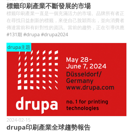
標籤印刷產業不斷發展的市場
標籤印刷產業一直是一個充滿活力的市場。品牌所有者正
在尋找日益創新的標籤，來使自己脫穎而出，並向消費者
傳達當前和有針對性的資訊。當前的趨勢，正在引導供應
商和加工商，轉向注重永續性和創新的解決方案。在過去
#131期
#drupa
#drupa2024
的幾年裡，標籤加工商覺得，在產品生命週期的各個階段
drupa主題
都需要自動化。 標籤會影響買家購買選擇 印刷標籤是產品
的名片，也是品牌擁有者與消費者溝通的首要步驟。在貨
架上，標籤有助於買家對產品的看法。望著產品標籤，顧
客可能會被平面設計、顏色或裝飾所吸引，當然標籤也會
影響他的購買選擇。 但紙張和裝飾如何影響產品的認知
呢？標籤的哪些元素，可以直觀地表達和概括其本質？我
們知道，在相同的價格和品牌下，這是最受歡迎的，並且
能夠對所選產品產生積極慾望的標籤。為了探索這種溝通
工具在葡萄酒採購中的作用，可持續標籤領域的領導者
UPM Raflatac委託研究和諮詢公司SenseCatch與義大利
最大的葡萄酒集團Argea、世界領先的冷熱燙印製造商
2024-02-15
drupa印刷產業全球趨勢報告
Kurz，以及德國葡萄酒標籤領域領先的印刷商之一的