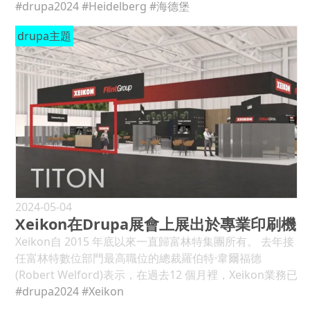
+57%；2013～2017年平均為-18%。這些數字表明這兩個
代化、簡化的協作數位打樣流程。此解決方案不僅加快了
行業面臨的挑戰提供具體的解決方案。此外還將與合作夥
#drupa2024
#Heidelberg
#海德堡
Intelligence的數據，標籤印刷市場在2023年至2027年的
市場領域開始進入好時代。只要未在更廣泛的通脹壓力下
打樣過程，還確保了交付成果的精確性，節省了時間和金
伴POLAR和MK Masterwork攜手合作，共同展示端到
預測期內預計將以4.2% 的複合年增長率成長。在預測期
崩潰，整個產業更強勁的財務表現就令人欣慰。(見圖3) ●
drupa主題
錢，幫助品牌更快地將最終產品推向市場。 展會期間，
端、高度自動化的包裝工作流程，進一步豐富展覽內容。
內，不同的因素正在推動標籤印刷成長，例如對更多標籤
圖1：2023年drupa印刷商按地區經濟信心指標(樂觀與悲
ICScolor每天中午12點還會在HYBRID Software合作夥伴
展覽的座右銘"發揮你的潛能"（Unfold your Potential）
的需求不斷增加，來自有吸引力的品牌客戶，對其製成品
觀百分比淨差值) ●圖2：2023年drupa印刷商按市場經濟
展位（7A/D03展廳）進行特別展示，重點介紹其與
將引領參觀者探索如何應對勞動力短缺、永續發展、競爭
印刷標籤的需求不斷增長。電子商務產業的快速增長，也
信心指標(樂觀與悲觀百分比淨差值) ●圖3：歷年全球印刷
HYBRID Software的CLOUDFLOW整合。CLOUDFLOW
力和數位化等關鍵問題。 勞動力挑戰 面對技術工人短缺的
是推動印刷標籤採用的另一個重要因素。但該行業面臨的
商按收入、價格、利潤、利用率、承印物料價格的財務表
是一個模組化製作工作流程套件，用於文件處理、資產管
挑戰，海德堡將展示如何利用高度自動化的解決方案和機
挑戰是顯而易見的，尤其是批量生產產品的平均工作時間
現(樂觀與悲觀百分比淨差值) 單張紙平印市場反彈顯著 每
理、軟打樣本和工作流程自動化。這次演示將展示兩個平
器人技術來支援員工的日常工作，同時提高生產力。這些
和生命週期縮短，而標籤上的監管內容增加。近年來，數
年，我們都會要求印刷商按印刷技術評估淨印刷量，圖4
台無縫協作並作為一個應用程式運行的功能，為
創新技術將有助於減輕勞動力壓力，讓企業更好地應對人
位印刷已進入該領域，該技術增強在標籤設計中，提供新
顯示2023年度主要印刷工藝的總體結果和主要市場領域的
CLOUDFLOW用戶提供真正的數位色彩打樣功能。 在參觀
才短缺。 永續發展 在追求經濟效益的同時，海德堡致力於
應用的可能性，滿足不斷增長的市場需求。 如今印刷技術
結果。單張紙平版印刷的反彈顯著，在所有市場中都有淨
過程中，設計印象記者團對ICScolor的技術和解決方案表
實現永續經營。展覽中，參觀者將了解如何優化列印流程
供應商正在開發混合解決方案，在drupa 24展會上，將展
增長，甚至包含多年萎靡的商業市場。柔印在包裝領域發
現出濃厚的興趣，並表示期待在未來的合作中，共同推動
以減少浪費和排放，同時提高能源效率。這些措施將有助
示混合印刷機的新發展。在過去的幾年裡，標籤加工商覺
展迅速，數位碳粉單頁紙彩色印刷遠遠領先於各個市場中
數位色彩管理技術的發展與應用。設計印象記者團將持續
於企業實現可持續發展，並為環境保護做出貢獻。 競爭力
2024-05-04
得在產品生命週期的各個階段都需要自動化。由於工業部
的所有其他數位工藝。 在全球範圍內，數位採用率(聲稱
關注ICScolor的發展，期待未來的合作成果。
Xeikon在Drupa展會上展出於專業印刷機
為了提高效率和生產力，海德堡將展示一系列解決方案，
門可用的勞動力較少，缺工成為生產鏈中的瓶頸。自動化
數位營業額占比25%以上的印刷商)從2014年的26%增長到
以應對不斷增加的競爭壓力。從印後機器人和自動化到
Xeikon自 2015 年底以來一直歸富林特集團所有。 去年接
和互連性，從節省成本的話題變成工業生存的必需品。在
2023年的29%。乍看之下，這種增長很一般。然而，根據
Speedmaster XL 106的高速生產，這些創新技術將幫助
任富林特數位部門最高職位的總裁羅伯特·韋爾福德
工作流程領域，趨勢將是朝著基於雲端的生態系統發展。
各種產業消息來源，自2014年以來，儘管數位採用率似乎
企業提升競爭力，擴大市場份額。 數位化 海德堡將展示如
(Robert Welford)表示，在過去12 個月裡，Xeikon業務已
如今，印刷過程的自動化和數位化是必須具備的。自動化
在放緩，但數量的增長已經很明顯。 2014年，25%的印刷
何從數位化中受益，透過端到端自主列印和高度數位化工
經“組織改造” ，以提供更好的客戶支援和服務。 “我們通
#drupa2024
#Xeikon
意味著將系統整合到工廠生產流程中，從而實現遠端服
商小組報告已經就有了網路印刷設備。2023年，此數字仍
作流程，為商業和包裝生產設立新標準。這些創新技術將
過專注於將銷售、營銷和服務部門的孤島整合為三個商業