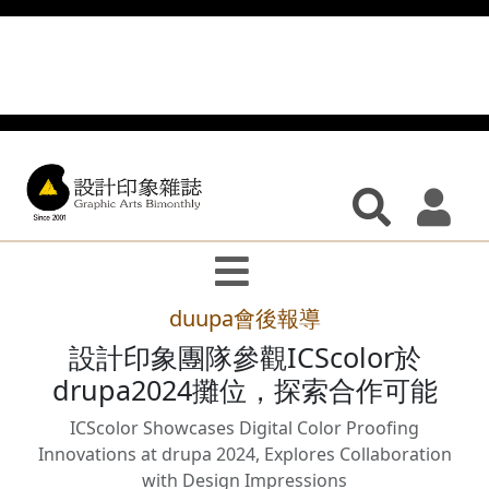
duupa會後報導
設計印象團隊參觀ICScolor於
drupa2024攤位，探索合作可能
ICScolor Showcases Digital Color Proofing
Innovations at drupa 2024, Explores Collaboration
with Design Impressions