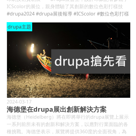
加明顯，並增強設計，將標籤從空洞且無吸引力的標籤，
會更好，但是德國僅為+4%，遠比大多數地區謹慎得多。
ICScolor的展位，親身體驗了其創新的數位色彩打樣技
在與紙張顏色相同且沒有壓紋裝飾物情況下，轉變為標籤
(見圖1) 在完整報告的附錄中提供了按市場和地區劃分的印
術，並與ICScolor深入交流，探討進一步合作的可能。
#drupa2024
#drupa展後報導
#ICScolor
#數位色彩打樣
相反之結果，顯現它是精心策劃的、有趣的，提高人們對
刷商和供應商的詳細分類。如果樣本數太小而無法單獨使
ICScolor，一直積極發展色彩精確軟打樣技術的發展，致
產品的期望。在這種情況下，消費者想像的是更高品質之
drupa主題
用，則不會顯示它們，但會包含在全球資料中。在顯示小
力於將虛擬數位色彩打樣推向未來趨勢。「我們很高興能
葡萄酒、優質產品。 最後，研究結果顯示，紙張和裝飾的
樣本數的地方，請注意文本和圖表中的這一限制。 縱觀市
在drupa2024展會上展示我們的最新技術，」ICScolor總
組合會影響期望，並對葡萄酒的感知喜好和口味產生積極
場，全球商業和出版印刷商的信心明顯復甦，而包裝業繼
裁Dan Caldwell表示。「我們的解決方案不僅提供精確的
影響。同樣的葡萄酒，從帶有最受讚賞標籤的瓶子中飲用
續保持原有的信心水準。2022年功能性印刷領域的信心莫
色彩打樣，還大大縮短了打樣過程的時間，節省成本，並
時，比從帶有最不受歡迎標籤的瓶子中飲用時獲得更高的
名下降的情況發生反轉，可能是小樣本數的結果。 供應商
支持品牌的永續發展目標。」 ICScolor的完整解決方案包
評級。 這種效應也發生在潛意識層面，事實上，當品嚐帶
2023年比2022年更加謹慎，為32%，下跌了2%。北美
括用於即時校樣審查的ProofCheck查看室和用於遠端印
有首選標籤的酒瓶中的葡萄酒時，透過心理生理參數測量
洲、南美洲暨中美洲和亞洲上漲，而歐洲則下跌5%。今年
刷批准的PressCheck，這些解決方案現已在業界廣泛使
的情緒參與度更高(＋13%)。標籤除了影響葡萄酒受歡迎
所有市場都相當平穩，但都對明年表現出極大的信心，也
用。業務副總裁Vicki Blake在最近舉行的FORUM &
的程度之外，還會影響感知的味道。(見圖3) ●圖1：標籤
許部分原因是drupa 2024的到來！ 連續第二年，印刷商
INFOFLEX 2024上分享了一位品牌客戶的成功故事，強調
有助於買家對產品的看法，望著產品標籤，顧客可能會被
在全球範圍內漲價；在此之前價格連續下跌七年。收入以
了數位色彩打樣在加快產品上市速度、節省資金和提高工
平面設計、顏色或裝飾吸引，當然也會影響其購買選擇 ●
迄今為止最快速度增長，而利潤率以有史以來最慢的速度
作流程效率方面的顯著優勢。 在drupa2024上，ICScolor
2024-03-17
圖2：研究報告顯示，最能吸引消費者注意的瓶子是那些
下降。這種模式並不普遍，歐洲和南美洲暨中美洲報告的
海德堡在drupa展出創新解決方案
展示了其旗艦產品Remote Director的新功能和新外觀。
具有視覺、顏色或材質並置特徵的對比，例如深色紙張和
情況更加複雜，供應商也報告類似的樂觀評估。(見圖2) 商
新發布的V4軟體驅動JUST-Normlicht DLS
海德堡（Heidelberg）將在即將舉行的drupa展覽上展示
閃亮金屬質感 ●圖3：從架上琳琅滿目的商品中選出自己
業定價強勁，過去兩年淨差值平均為+57%，而2013～
ColorproofStation，這一先進的打樣解決方案能夠管理
一系列前所未有的創新和解決方案，以應對行業面臨的各
喜歡的，標籤除了影響葡萄酒受歡迎的程度之外，還會影
2017年平均為-21%。過去兩年出版業的平均值也為
和驗證供應鏈中所有位置的所有監視器，為使用者提供現
種挑戰。海德堡表示，展覽將提供360度的全面視角，為
響感知的味道 標籤列印的市場趨勢 根據Mordor