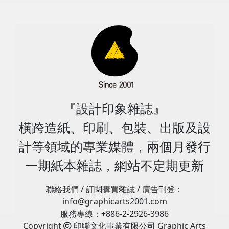
有效率地生產？如何才能既永續又經濟地運作？我如何利
將紙幅繼續延伸至 Kurz 模組。 Xeikon表示，由於印刷機
S11P 在內的新型印刷機 創辦人 Benny Landa 解釋道：
用過的離型膜進行再利用或回收。離型紙的回收是環保友
淨差值) 2023全球印刷技術投資目標 單張紙平版印刷仍然
用數位化？360°視角為我們產業目前面臨的挑戰提供了具
的分辨率為 1,200dpi，因此該工藝可用於實體，也可用於
「我們展示了一台以 13,000 秒/小時的速度運行的機器。
善的：它有助於減少標籤公司的「足跡」。(見圖5) 在上一
是全球印刷技術的首選，自2014年第一份趨勢報告以來一
體的解決方案。 drupa 2024將成為行業專業人士不容錯
複雜的細節。該公司對高端裝飾的潛力感到興奮。 談到
但演示與製造機器之間的差異是始終如一、可靠、全天候
屆FINAT歐洲標籤論壇上，人們發現，幾十年來標籤的浪
直如此。數位印刷機的受歡迎程度排在後兩位，如表6所
過的盛會，關於Heidelberg更多展覽消息可至專屬網頁。
TX500，Van Gaever 指出：「我們最初為紙質軟包裝市場
24/7 提供優質色彩…您必須在跑步之前先走。我們從
費一直是標籤產業面臨之挑戰。每年，有數百萬噸標籤廢
示，分析市場領域時發現更高的多樣性，表明出色的產品
https://drupa.heidelberg.com/en?
開發這項技術，因為對無塑膠包裝的需求不斷增長。」
6,500 開始。現在我們的股價為 11,200，未來我們還會更
棄物被送往垃圾掩埋場和焚化爐，CELAB等回收計劃可減
系列和市場條件變化共同決定最佳投資選擇。 供應商的資
utm_source=website&utm_medium=marketingurl&utm_
「但我們很快意識到它還具有其他功能，這就是為什麼我
高，」而當你將數據速率、鏈速度等極限推向極限時，每
少標籤浪費。但對於我們的產業和地球來說，最好的解決
本支出相對持平，淨差值僅為+4%。然而，所有市場都看
期間：2024年5月28日星期二～2024年6月7日星期五（共
們已經在紙杯印刷、食品相關的耐用標籤以及壁紙印刷中
一步都需要相當長的時間才能穩定下來。 目前公司擁有多
方案是最終完全消除內襯。特別是在食品領域，設計師和
好2024年(+24%)，尤其是功能性市場。首選目標是建立銷
11天） 營業時間：10:00至18:00（週六、週日10:00至
成功實施了這項技術，因此它是一種非常有用的技術。 ，
元化的客戶群，目前已安裝或正在安裝 55 台印刷機。我
印刷商面臨著標籤有限空間限制的另一個挑戰。事實上，
售管道、提高效率和開發新服務。印刷商和供應商都越來
17:00） 地點：德國杜塞道夫展覽館號館 / C30-1 – C30-5
非常有前途的技術。」 Xeikon的 LX3000 五色標籤印刷機
們還有很多重複訂單——八位客戶購買了第二台或第三台
國際健康和安全立法將要求標籤上留出空間。這將鼓勵在
『設計印象雜誌』
越依賴多元化來創造增長，但是隨著交易在新冠疫情後恢
展位 資料來源：
將在「Lion」區展示。它是Xeikon最快的乾碳粉印刷機，
印刷機。 我們的典型客戶每天列印數百個作業，每月列印
透明容器基材上使用多層傳單標籤和透明薄膜標籤，使產
復到更正常的模式，變化速度較慢。 社會經濟問題在所有
https://www.heidelberg.com/tw/zh/index.jsp
橫跨造紙、印刷、包裝、出版及設
運行速度為 42m/min，並使用賽康的新型 Eco 碳粉。
數百萬個產品。這項技術使他們能夠發展業務……並賺
品具有「無標籤」外觀，並使標籤背面印刷成為可能。標
區域都比以往任何時候更加突出，經濟衰退的風險是首要
Van Gaever 表示：「它是可持續的，由超過60% 的回收
錢，而眾所周知，這並不容易。客戶正在透過我們的印刷
籤印刷體現數位科技在日常生活中的重要角色。 2024年5
計等領域的專業媒體，兩個月發行
關注點(47%)，將新冠疫情的影響擠到了第二位(41%)。然
PET 組成，不含PPA、PFAS 和氟，獲得食品認證，可脫
機賺錢。 他也指出了永續發展的好處。客戶正在完全擺脫
月28日至6月7日，drupa展會的參展商將在杜塞道夫展館
而，除了前兩個問題之外，在幾乎所有地區都存在重大差
墨，甚至100% 純素食——這確實將乾碳粉的開發推向了
一期紙本雜誌，網站不定期更新
所有印刷版，並且實際上正在消除紙張浪費。 Landa
聚集，展示用於標籤生產的新型印刷和印後系統，參觀者
異。例如，南美洲暨中美洲印刷商擔心政治不穩定
極限。」 Idera，用於印後瓦楞紙市場的單通道水性噴墨
Digital Printing 播放了一段視頻，其中包含來自客戶的熱
將發現標籤產業未來的可持續和創新解決方案。 ●圖4：自
(52%)，非洲印刷商強調貨幣問題(51%)，澳大利亞印刷商
平台，也將透過資訊牆進行展示。 該公司擁有兩處 Idera
烈推薦，其中包括英國的 Bluetree Group，該集團已訂
聯絡我們 / 訂閱購買雜誌 / 廣告刊登：
動化和互連性，從節省成本的話題變成工業生存的必需
關注環境問題(33%)，亞洲印刷商擔心貿易戰(23%)，北美
設施：一處位於賓夕法尼亞州的開發合作夥伴 Tristate
購了第二台 S10P印刷機。營運主管 Chris Down 將第一
info@graphicarts2001.com
品，現今標籤印刷過程的自動化和數位化是必備要素 ●圖
印刷商擔心生活水準(32%)。而部分印刷商(43%)認為市場
Container Corporation，另一處位於德國科隆附近的
台印刷機描述為「非常可靠」。 對於新型號，CBO
服務專線：+886-2-2926-3986
5：針對酒瓶上的標籤，自黏標籤製造商正在研究和開發
力量更重要，而還有部分印刷商(46%)認為社會經濟力量
Packaging.digital，「就在我們發言時，該設施正在加緊
Sharon Cohen 解釋道，平台上有所不同，主要與乾燥系
Copyright
印聯文化事業有限公司 Graphic Arts
更環保，同時也更經濟和高效的全新解決方案