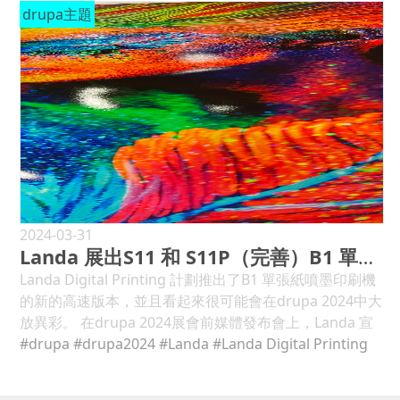
務、即時機器監控和報告生產數據。自動化的優點包括減
為25%。有些地區由於文化、技術和其他的原因導致電子
drupa主題
提升生產效率，並為企業帶來更多商機。 drupa展覽中在
集團來做到這一點，” “這個新的、精益的組織使我們能夠
少浪費、快速設定、自動化色彩管理和減少人工干預。推
商務較少，但這一個數字幾乎在所有地方都差不多。而在
將會看到展示滿足工業包裝生產多樣化要求的 端到端、高
更好地適應特定的市場需求，並更具反應性和以客戶為中
進技術的其他可能步驟，將透過人工智慧和機器學習的應
新冠疫情期間，經營網路印刷的企業從該來源獲得的需求
度自動化的 包裝工作流程。 重點將放在如何在成本壓力和
心。” 在 11 號展廳 600 平方公尺的展位上，Xeikon將在
用來實現。例如，人工智慧工具和程式使設計過程變得自
激增，但2023年度的需求幾乎回落到新冠疫情之前的水
不斷變化的條件下提高競爭力的問題：印後的機器人和自
四個不同的區域展示其產品系列，其中一個區域在展會之
主；同時，這些工具可幫助識別有缺陷的產品，以便可輕
準。當中包裝產業是個例外，在2022年其主要增長基本保
動化，與Speedmaster XL 106 及其每小時21,000 張的生
前處於保密狀態。 然而，在drupa2024展會上，Xeikon
鬆地將它們從最終產品中移除。(見圖4) 滿足包裝永續性的
持不變。 發達經濟體的印刷商就業人數持平，但在其他地
產速度一起，是印刷行業最高效的解決方案之一。市場。
的商業印刷和平面藝術領域將首次沒有實體印刷機。 相
因素 品牌所有者面臨的最大挑戰，是滿足包裝永續性方面
方則是出現顯著的增長。有47%的印刷商和39%的供應商
作為膠印的替代方案，我們推出了與 Intellimatch 相結合
反，其商業印刷產品的推廣將透過資訊牆和樣品進行，而
不斷變化的情況，特別是在不同國家和地區開展業務時，
報告勞動力短缺，印刷商最難召募的是傳統的印刷機操作
的新 Boardmaster：真正的大批量包裝印刷遊戲規則改變
Xeikon則專注於其針對其他市場的新產品。 「當我們決定
要適應新頒布法令的複雜性。想想歐洲最近更新的包裝和
員和印後加工人員，而對於供應商則是製造和技術支援人
者。 商業和出版 印刷商可以期待與 Prinect 的整合端到端
去drupa2024展會時，我們決定只展示我們的最新研發成
包裝廢棄物法規帶來新的挑戰，這些挑戰顯然需要在未來
員。對於63%的印刷商和73%的供應商來說，供應鏈問題
工作流程。透過 Plate to Unit 從印版成像到印版進給的自
果和最新技術，」業務開發總監 Dimitri Van Gaever 說。
幾年內解決。可回收性的設計要求，將引起人們對標籤和
都迫在眉睫，儘管他們都預計2024年的問題會減少。 資本
動化，以及新一代 CutStar，Speedmaster XL 106 上的
新的標籤印刷機 PX3300HD 加入其 Panther 系列。 它以
2024-03-31
容器在材料、油墨、黏合劑和尺寸覆蓋方面兼容性的關
支出在新冠疫情期間回落，2022年則不可避免地出現了遲
端到端推送停止將成為膠印的新標準。輔以 StackStar C
Landa 展出S11 和 S11P（完善）B1 單張紙機型
1,200dpi 的分辨率以五種顏色進行列印，是現有型號解析
注。 根據客戶的要求，自黏標籤(Self-adhesive Label)製
滯，但需求在2023年強勁回升，對今年drupa 2024的預
印後協作機器人技術，生產比以往更有效率、更經濟。 在
度的兩倍，並且還使用了新墨水 PX-Cure LED HD。 寬度
Landa Digital Printing 計劃推出了B1 單張紙噴墨印刷機
造商正在研究和開發更環保、同時也更經濟和高效的新解
測甚至更高！包裝印刷商預計會有持續的需求，商業和出
體驗中心 ，參觀者可以沉浸在海德堡除純粹機器技術之外
為330m，列印速度可達70m/min。 PX3300HD 佔地面積
的新的高速版本，並且看起來很可能會在drupa 2024中大
決方案。為了實現這些目標，主要途徑是減少材料的使用
版印刷商的需求會激增，而功能性之印刷商則是重新回到
的廣泛服務中。在這裡，我們展示了基於人工智慧的分析
緊湊，還可與Xeikon標籤轉換單元混合配置。 Xeikon採
放異彩。 在drupa 2024展會前媒體發布會上，Landa 宣
量。離型紙作為標籤的載體，在不乾膠產品的生產、轉換
自2018年以來的最低水準。與往常一樣，印刷技術和印後
工具、智慧輔助系統、線上服務和永續生產解決方案的創
用 Titon 碳粉技術的 500 毫米寬 TX500 將首次展示，並配
布推出新的 S11 和 S11P（完善）B1 單張紙機型。「11K
#drupa
#drupa2024
#Landa
#Landa Digital Printing
和應用中發揮至關重要的作用。但在履行此過程中的作用
處理設備是迄今為止最強大的目標。(見圖5) ●圖4：2023
新和有趣的方式，可以讓您的印刷產品變得更好，讓您的
備與 Kurz 共同開發的內嵌數位金屬化和裝飾裝置。 為了
模組」將生產速度從 6,500 秒提高到 11,200 秒，而新的
後，廢襯裡仍可作為新製程和產品的寶貴原料發揮作用。
年按技術領域的印刷量(樂觀與悲觀百分比淨差值) ●圖5：
生活更輕鬆。如何應對技術工人短缺的問題？如何才能更
進行裝飾，TX500 在所需區域塗上特殊的轉印墨粉，然後
PrintAI 模組將會「進一步提高列印品質」。 展出包括
目前，許多離型膜回收的項目已經在開發中，以收集部分
2023年全球印刷商按市場的資本支出(樂觀與悲觀百分比